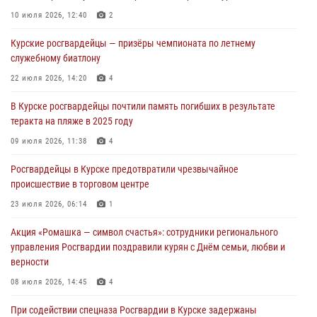
05 августа 2026, 09:51
2
10 июля 2026, 12:40
2
При содействии спецназа Росгвардии в Курске пресечена попытка
Курские росгвардейцы — призёры чемпионата по летнему
сбыта крупной партии наркотиков
служебному биатлону
04 августа 2026, 12:52
22 июля 2026, 14:20
4
За прошедшую неделю росгвардейцы Курской области проверили
В Курске росгвардейцы почтили память погибших в результате
85 владельцев оружия
теракта на пляже в 2025 году
04 августа 2026, 07:00
09 июля 2026, 11:38
4
В Курской области росгвардейцы за прошедшую неделю совершили
Росгвардейцы в Курске предотвратили чрезвычайное
297 выездов по сигналу «тревога»
происшествие в торговом центре
03 августа 2026, 09:46
23 июля 2026, 06:14
1
Акция «Ромашка — символ счастья»: сотрудники регионального
управления Росгвардии поздравили курян с Днём семьи, любви и
верности
08 июля 2026, 14:45
4
При содействии спецназа Росгвардии в Курске задержаны