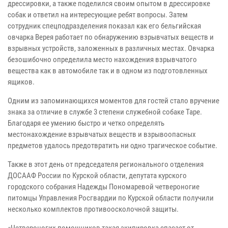
дрессировки, а также поделился своим опытом в дрессировке
собак и ответил на интересующие ребят вопросы. Затем
сотрудник спецподразделения показал как его бельгийская
овчарка Верея работает по обнаружению взрывчатых веществ и
взрывных устройств, заложенных в различных местах. Овчарка
безошибочно определила место нахождения взрывчатого
вещества как в автомобиле так и в одном из подготовленных
ящиков.
Одним из запоминающихся моментов для гостей стало вручение
знака за отличие в службе 3 степени служебной собаке Таре.
Благодаря ее умению быстро и четко определять
местонахождение взрывчатых веществ и взрывоопасных
предметов удалось предотвратить ни одно трагическое событие.
Также в этот день от председателя регионального отделения
ДОСААФ России по Курской области, депутата курского
городского собрания Надежды Пономаревой четвероногие
питомцы Управления Росгвардии по Курской области получили
несколько комплектов противоосколочной защиты.
«Четвероногих помощников такая экипировка спасает от