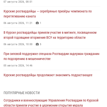
07 августа 2026, 08:01
Курские росгвардейцы — серебряные призёры чемпионата по
перетягиванию каната
06 августа 2026, 11:21
1
В Курске росгвардейцы приняли участие в митинге, посвященном
второй годовщине вторжения ВСУ на территорию области
06 августа 2026, 10:00
5
При силовой поддержке спецназа Росгвардии задержан гражданин
по подозрению в мошенничестве
05 августа 2026, 14:46
Курские росгвардейцы продолжают знакомить подрастающее
поколение с особенностями службы
05 августа 2026, 12:45
6
ПОПУЛЯРНЫЕ НОВОСТИ
Росгвардейцы в Курске проверили работу ЧОП в детских
Сотрудники и военнослужащие Управления Росгвардии по Курской
оздоровительных лагерях
области приняли участие в церемонии открытия мурала