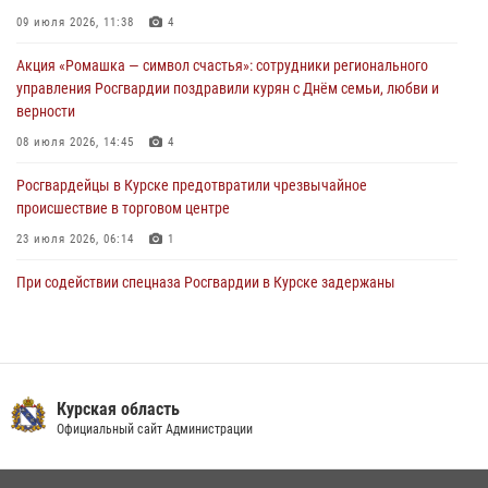
04 августа 2026, 07:00
09 июля 2026, 11:38
4
В Курской области росгвардейцы за прошедшую неделю совершили
Акция «Ромашка — символ счастья»: сотрудники регионального
297 выездов по сигналу «тревога»
управления Росгвардии поздравили курян с Днём семьи, любви и
03 августа 2026, 09:46
верности
08 июля 2026, 14:45
4
Росгвардейцы в Курске предотвратили чрезвычайное
происшествие в торговом центре
23 июля 2026, 06:14
1
При содействии спецназа Росгвардии в Курске задержаны
подозреваемые в вымогательстве (Видео)
13 июля 2026, 11:37
1
В Управлении Росгвардии по Курской области подвели итоги
первого этапа фотоконкурса «В объективе Росгвардия»
Курская область
Официальный сайт Администрации
22 июля 2026, 12:38
2
Курские росгвардейцы эвакуировали жильцов многоэтажки после