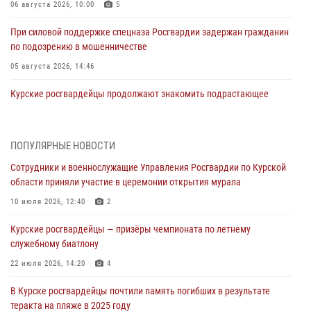
06 августа 2026, 10:00
5
При силовой поддержке спецназа Росгвардии задержан гражданин
по подозрению в мошенничестве
05 августа 2026, 14:46
Курские росгвардейцы продолжают знакомить подрастающее
поколение с особенностями службы
05 августа 2026, 12:45
6
ПОПУЛЯРНЫЕ НОВОСТИ
Росгвардейцы в Курске проверили работу ЧОП в детских
Сотрудники и военнослужащие Управления Росгвардии по Курской
оздоровительных лагерях
области приняли участие в церемонии открытия мурала
05 августа 2026, 09:51
2
10 июля 2026, 12:40
2
При содействии спецназа Росгвардии в Курске пресечена попытка
Курские росгвардейцы — призёры чемпионата по летнему
сбыта крупной партии наркотиков
служебному биатлону
04 августа 2026, 12:52
22 июля 2026, 14:20
4
За прошедшую неделю росгвардейцы Курской области проверили
В Курске росгвардейцы почтили память погибших в результате
85 владельцев оружия
теракта на пляже в 2025 году