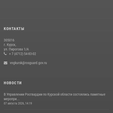
атаки БПЛА
20 июля 2026, 08:00
Курские росгвардейцы приняли участие в благодарственном
молебне в День Крещения Руси
КОНТАКТЫ
28 июля 2026, 13:17
4
305016
Центральный округ Росгвардии отмечает 105-летие
г. Курск,
ул. Пирогова 1/А
15 июля 2026, 10:00
+ 7 (4712) 54-83-02
vngkursk@rosguard.gov.ru
НОВОСТИ
В Управлении Росгвардии по Курской области состоялись памятные
меропри...
07 августа 2026, 14:19