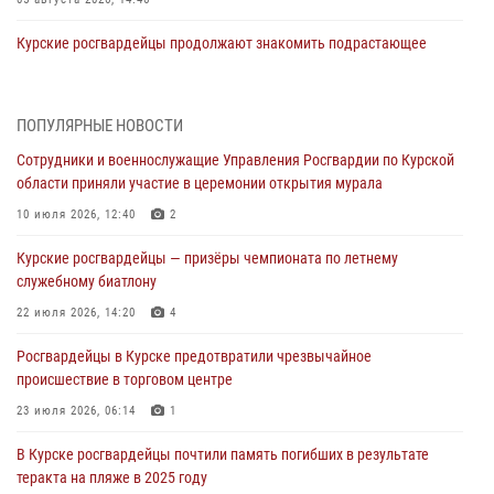
Курские росгвардейцы продолжают знакомить подрастающее
поколение с особенностями службы
05 августа 2026, 12:45
6
ПОПУЛЯРНЫЕ НОВОСТИ
Росгвардейцы в Курске проверили работу ЧОП в детских
Сотрудники и военнослужащие Управления Росгвардии по Курской
оздоровительных лагерях
области приняли участие в церемонии открытия мурала
05 августа 2026, 09:51
2
10 июля 2026, 12:40
2
При содействии спецназа Росгвардии в Курске пресечена попытка
Курские росгвардейцы — призёры чемпионата по летнему
сбыта крупной партии наркотиков
служебному биатлону
04 августа 2026, 12:52
22 июля 2026, 14:20
4
За прошедшую неделю росгвардейцы Курской области проверили
Росгвардейцы в Курске предотвратили чрезвычайное
85 владельцев оружия
происшествие в торговом центре
04 августа 2026, 07:00
23 июля 2026, 06:14
1
В Курской области росгвардейцы за прошедшую неделю совершили
В Курске росгвардейцы почтили память погибших в результате
297 выездов по сигналу «тревога»
теракта на пляже в 2025 году
03 августа 2026, 09:46