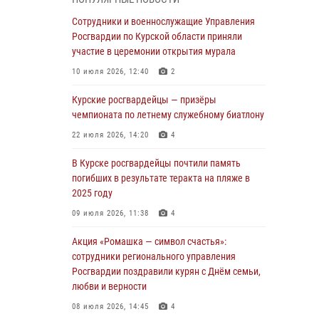
При содействии спецназа Росгвардии в
Курске пресечена попытка сбыта крупной
Сотрудники и военнослужащие Управления
партии наркотиков
Росгвардии по Курской области приняли
участие в церемонии открытия мурала
04 августа 2026, 12:52
10 июля 2026, 12:40
2
За прошедшую неделю росгвардейцы
Курской области проверили 85 владельцев
Курские росгвардейцы — призёры
оружия
чемпионата по летнему служебному биатлону
04 августа 2026, 07:00
22 июля 2026, 14:20
4
В Курской области росгвардейцы за
В Курске росгвардейцы почтили память
прошедшую неделю совершили 297 выездов
погибших в результате теракта на пляже в
по сигналу «тревога»
2025 году
03 августа 2026, 09:46
09 июля 2026, 11:38
4
За прошедшую неделю росгвардейцы
Акция «Ромашка — символ счастья»:
Курской области проверили более 90
сотрудники регионального управления
владельцев оружия
Росгвардии поздравили курян с Днём семьи,
любви и верности
30 июля 2026, 07:00
08 июля 2026, 14:45
4
Курские росгвардейцы приняли участие в