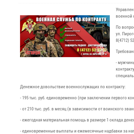
Управлен
военной 
По вопро
ул. Пирог
8(4712) 52
Требован
- мужчины
контракт
специаль
Денежное довольствие военнослужащих по контракту:
- 195 тыс. руб. единовременно (при заключении первого конт
- от 210 тыс. руб. в месяц (в зависимости от воинского зва
- ежегодная материальная помощь в размере 1 оклада ден
- единовременные выплаты и ежемесячные надбавки за на