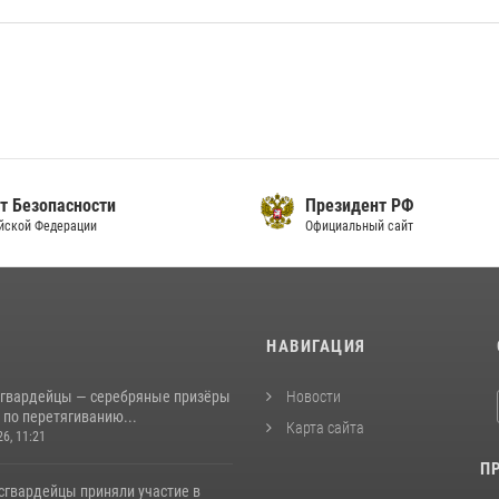
Президент РФ
Пра
Официальный сайт
Офиц
И
НАВИГАЦИЯ
сгвардейцы — серебряные призёры
Новости
 по перетягиванию...
Карта сайта
26, 11:21
П
сгвардейцы приняли участие в