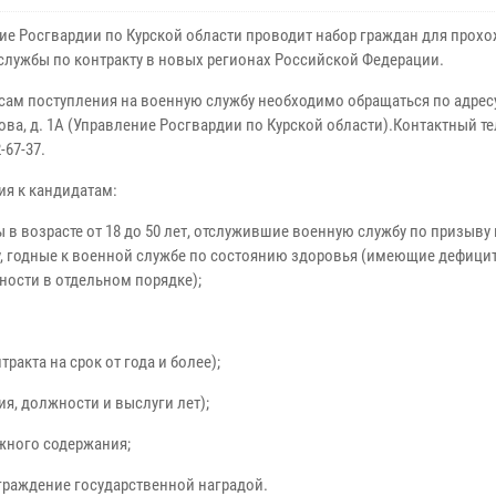
ие Росгвардии по Курской области проводит набор граждан для прох
службы по контракту в новых регионах Российской Федерации.
сам поступления на военную службу необходимо обращаться по адресу:
ова, д. 1А (Управление Росгвардии по Курской области).Контактный т
-67-37.
ия к кандидатам:
 в возрасте от 18 до 50 лет, отслужившие военную службу по призыву
у, годные к военной службе по состоянию здоровья (имеющие дефици
ности в отдельном порядке);
ракта на срок от года и более);
ния, должности и выслуги лет);
ежного содержания;
граждение государственной наградой.