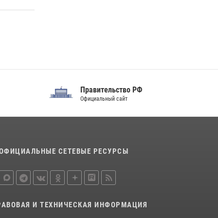
благодарственном молебне в День Крещения
Руси
28 июля 2026, 13:17
4
Центральный округ Росгвардии отмечает
105-летие
15 июля 2026, 10:00
вительство РФ
Совет Федерации
иальный сайт
Федерального Собрания РФ
ОФИЦИАЛЬНЫЕ СЕТЕВЫЕ РЕСУРСЫ
РАВОВАЯ И ТЕХНИЧЕСКАЯ ИНФОРМАЦИЯ