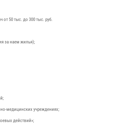
от 50 тыс. до 300 тыс. руб.
я за наем жилья);
й;
енно-медицинских учреждениях;
боевых действий»;