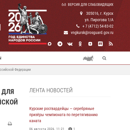
ВЕРСИЯ ДЛЯ СЛАБОВИДЯЩИХ
305016, г. Курск
ул. Пирогова 1/А
И
+ 7 (4712) 54-83-02
vngkursk@rosguard.gov.ru
Ы
оссийской Федерации
ЛЕНТА НОВОСТЕЙ
 ДЛЯ
ЙСКОЙ
Курские росгвардейцы — серебряные
призёры чемпионата по перетягиванию
каната
06 августа 2026, 11:21
1