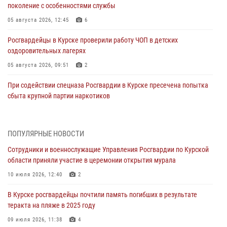
поколение с особенностями службы
05 августа 2026, 12:45
6
Росгвардейцы в Курске проверили работу ЧОП в детских
оздоровительных лагерях
05 августа 2026, 09:51
2
При содействии спецназа Росгвардии в Курске пресечена попытка
сбыта крупной партии наркотиков
04 августа 2026, 12:52
За прошедшую неделю росгвардейцы Курской области проверили
ПОПУЛЯРНЫЕ НОВОСТИ
85 владельцев оружия
Сотрудники и военнослужащие Управления Росгвардии по Курской
04 августа 2026, 07:00
области приняли участие в церемонии открытия мурала
В Курской области росгвардейцы за прошедшую неделю совершили
10 июля 2026, 12:40
2
297 выездов по сигналу «тревога»
В Курске росгвардейцы почтили память погибших в результате
03 августа 2026, 09:46
теракта на пляже в 2025 году
За прошедшую неделю росгвардейцы Курской области проверили
09 июля 2026, 11:38
4