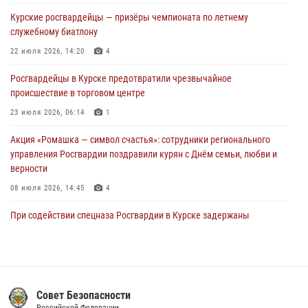
более 90 владельцев оружия
Курские росгвардейцы — призёры чемпионата по летнему
30 июля 2026, 07:00
служебному биатлону
Курские росгвардейцы приняли участие в благодарственном
22 июля 2026, 14:20
4
молебне в День Крещения Руси
Росгвардейцы в Курске предотвратили чрезвычайное
28 июля 2026, 13:17
4
происшествие в торговом центре
23 июля 2026, 06:14
1
Акция «Ромашка — символ счастья»: сотрудники регионального
управления Росгвардии поздравили курян с Днём семьи, любви и
верности
08 июля 2026, 14:45
4
При содействии спецназа Росгвардии в Курске задержаны
подозреваемые в вымогательстве (Видео)
13 июля 2026, 11:37
1
В Управлении Росгвардии по Курской области подвели итоги
первого этапа фотоконкурса «В объективе Росгвардия»
Совет Безопасности
Российской Федерации