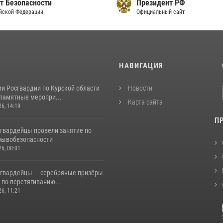
т Безопасности
Президент РФ
йской Федерации
Официальный сайт
И
НАВИГАЦИЯ
и Росгвардии по Курской области
Новости
 памятные меропри...
Карта сайта
26, 14:19
П
сгвардейцы провели занятие по
рывобезопасности
26, 08:01
сгвардейцы — серебряные призёры
 по перетягиванию...
26, 11:21