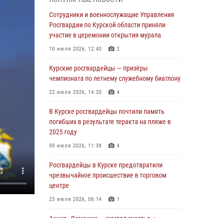
Курские росгвардейцы продолжают
Сотрудники и военнослужащие Управления
знакомить подрастающее поколение с
Росгвардии по Курской области приняли
особенностями службы
участие в церемонии открытия мурала
05 августа 2026, 12:45
6
10 июля 2026, 12:40
2
Росгвардейцы в Курске проверили работу
Курские росгвардейцы — призёры
ЧОП в детских оздоровительных лагерях
чемпионата по летнему служебному биатлону
05 августа 2026, 09:51
2
22 июля 2026, 14:20
4
При содействии спецназа Росгвардии в
В Курске росгвардейцы почтили память
Курске пресечена попытка сбыта крупной
погибших в результате теракта на пляже в
партии наркотиков
2025 году
04 августа 2026, 12:52
09 июля 2026, 11:38
4
За прошедшую неделю росгвардейцы
Росгвардейцы в Курске предотвратили
Курской области проверили 85 владельцев
чрезвычайное происшествие в торговом
оружия
центре
04 августа 2026, 07:00
23 июля 2026, 06:14
1
В Курской области росгвардейцы за