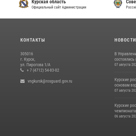
Курская область
Сове
Официальный сайт Администрации
Росси
КОНТАКТЫ
НОВОСТ
305016
В Управлени
г. Курск,
состоялись
ул. Пирогова 1/А
07 августа 20
+ 7 (4712) 54-83-02
Курские ро
vngkursk@rosguard.gov.ru
основам вз
07 августа 20
Курские ро
чемпионата
06 августа 20