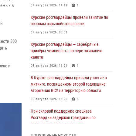
аемых в
07 августа 2026, 14:19
1
Курские росгвардейцы провели занятие по
ой
основам взрывобезопасности
07 августа 2026, 08:01
ести 300
Курские росгвардейцы — серебряные
дать
призёры чемпионата по перетягиванию
каната
ске и
06 августа 2026, 11:21
1
В Курске росгвардейцы приняли участие в
митинге, посвященном второй годовщине
вторжения ВСУ на территорию области
06 августа 2026, 10:00
5
При силовой поддержке спецназа
Росгвардии задержан гражданин по
подозрению в мошенничестве
05 августа 2026, 14:46
ПОПУЛЯРНЫЕ НОВОСТИ