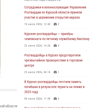
Курские росгвардейцы продолжают
Сотрудники и военнослужащие Управления
знакомить подрастающее поколение с
Росгвардии по Курской области приняли
особенностями службы
участие в церемонии открытия мурала
05 августа 2026, 12:45
6
10 июля 2026, 12:40
2
Росгвардейцы в Курске проверили работу
Курские росгвардейцы — призёры
ЧОП в детских оздоровительных лагерях
чемпионата по летнему служебному биатлону
05 августа 2026, 09:51
2
22 июля 2026, 14:20
4
При содействии спецназа Росгвардии в
Росгвардейцы в Курске предотвратили
Курске пресечена попытка сбыта крупной
чрезвычайное происшествие в торговом
партии наркотиков
центре
04 августа 2026, 12:52
23 июля 2026, 06:14
1
За прошедшую неделю росгвардейцы
В Курске росгвардейцы почтили память
Курской области проверили 85 владельцев
погибших в результате теракта на пляже в
оружия
2025 году
04 августа 2026, 07:00
09 июля 2026, 11:38
4
кой области
В Курской области росгвардейцы за