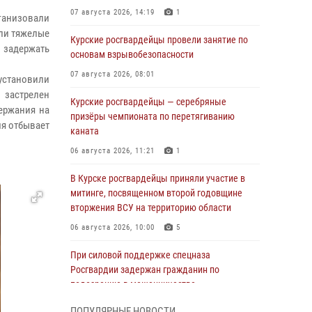
07 августа 2026, 14:19
1
ганизовали
сли тяжелые
Курские росгвардейцы провели занятие по
 задержать
основам взрывобезопасности
07 августа 2026, 08:01
становили
 застрелен
Курские росгвардейцы — серебряные
ержания на
призёры чемпионата по перетягиванию
мя отбывает
каната
06 августа 2026, 11:21
1
В Курске росгвардейцы приняли участие в
митинге, посвященном второй годовщине
вторжения ВСУ на территорию области
06 августа 2026, 10:00
5
При силовой поддержке спецназа
Росгвардии задержан гражданин по
подозрению в мошенничестве
05 августа 2026, 14:46
ПОПУЛЯРНЫЕ НОВОСТИ