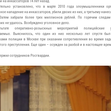
 на инкассаторов 14 лет назад.
тельно установлено, что в марте 2010 года злоумышленники ор
ное нападение на инкассаторов, убили двоих из них, а третьему нане
Затем забрали более трех миллионов рублей. По горячим следам
их не удалось. Возбуждено уголовное дело.
ьтате оперативно-розыскных мероприятий полицейские у
аемых. Выяснилось, что один из них несколько лет спустя был
ками полиции в Москве при оказании сопротивления во время зад
угого преступления. Еще один – осужден за разбой и в настоящее вре
ержке сотрудников Росгвардии.