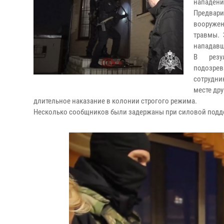
нападении
Предвари
вооружен
травмы. 
нападавш
В резул
подозрев
сотрудни
месте др
длительное наказание в колонии строгого режима.
Несколько сообщников были задержаны при силовой подд