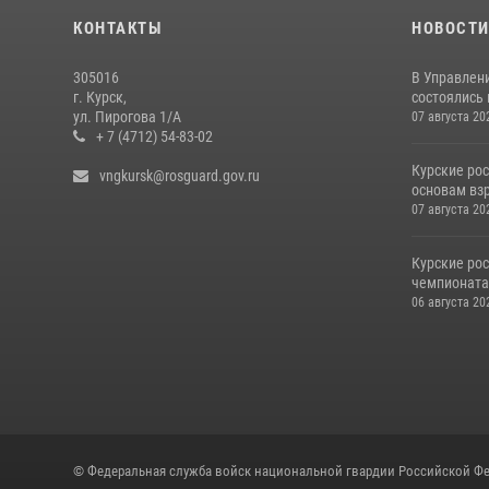
КОНТАКТЫ
НОВОСТ
305016
В Управлени
г. Курск,
состоялись
ул. Пирогова 1/А
07 августа 20
+ 7 (4712) 54-83-02
Курские ро
vngkursk@rosguard.gov.ru
основам вз
07 августа 20
Курские ро
чемпионата
06 августа 20
© Федеральная служба войск национальной гвардии Российской Фе