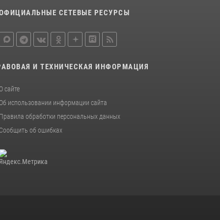
15 июля 2026, 10:00
ОФИЦИАЛЬНЫЕ СЕТЕВЫЕ РЕСУРСЫ
За прошедшую неделю росгвардейцы
Курской области проверили 54 владельца
оружия
09 июля 2026, 11:04
РАВОВАЯ И ТЕХНИЧЕСКАЯ ИНФОРМАЦИЯ
О сайте
Об использовании информации сайта
Правила обработки персональных данных
Сообщить об ошибках