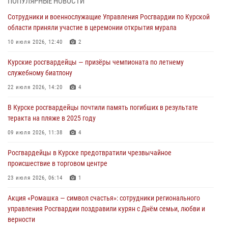
ПОПУЛЯРНЫЕ НОВОСТИ
85 владельцев оружия
Сотрудники и военнослужащие Управления Росгвардии по Курской
04 августа 2026, 07:00
области приняли участие в церемонии открытия мурала
В Курской области росгвардейцы за прошедшую неделю совершили
10 июля 2026, 12:40
2
297 выездов по сигналу «тревога»
Курские росгвардейцы — призёры чемпионата по летнему
03 августа 2026, 09:46
служебному биатлону
За прошедшую неделю росгвардейцы Курской области проверили
22 июля 2026, 14:20
4
более 90 владельцев оружия
В Курске росгвардейцы почтили память погибших в результате
30 июля 2026, 07:00
теракта на пляже в 2025 году
Курские росгвардейцы приняли участие в благодарственном
09 июля 2026, 11:38
4
молебне в День Крещения Руси
Росгвардейцы в Курске предотвратили чрезвычайное
28 июля 2026, 13:17
4
происшествие в торговом центре
23 июля 2026, 06:14
1
Акция «Ромашка — символ счастья»: сотрудники регионального
управления Росгвардии поздравили курян с Днём семьи, любви и
верности