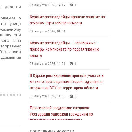
07 августа 2026, 14:19
1
е дорогой
Курские росгвардейцы провели занятие по
общение о
основам взрывобезопасности
 по улице
казанному
07 августа 2026, 08:01
кнопку они
вого зала
Курские росгвардейцы — серебряные
воправных
призёры чемпионата по перетягиванию
Росгвардии
каната
судимый за
06 августа 2026, 11:21
1
В Курске росгвардейцы приняли участие в
митинге, посвященном второй годовщине
вторжения ВСУ на территорию области
06 августа 2026, 10:00
5
При силовой поддержке спецназа
Росгвардии задержан гражданин по
подозрению в мошенничестве
05 августа 2026, 14:46
ПОПУЛЯРНЫЕ НОВОСТИ