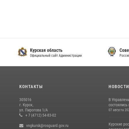
Курская область
Сове
Официальный сайт Администрации
Росси
КОНТАКТЫ
НОВОСТ
305016
В Управлени
г. Курск,
состоялись
ул. Пирогова 1/А
07 августа 20
+ 7 (4712) 54-83-02
Курские ро
vngkursk@rosguard.gov.ru