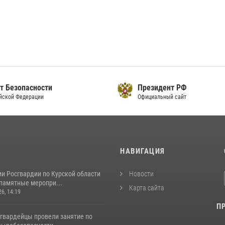
т Безопасности
Президент РФ
йской Федерации
Официальный сайт
И
НАВИГАЦИЯ
и Росгвардии по Курской области
Новости
 памятные меропри...
Карта сайта
26, 14:19
П
сгвардейцы провели занятие по