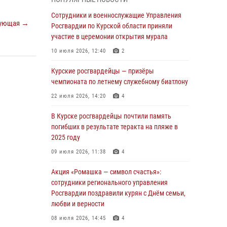
Курские росгвардейцы продолжают
Сотрудники и военнослужащие Управления
ующая →
знакомить подрастающее поколение с
Росгвардии по Курской области приняли
особенностями службы
участие в церемонии открытия мурала
05 августа 2026, 12:45
6
10 июля 2026, 12:40
2
Росгвардейцы в Курске проверили работу
Курские росгвардейцы — призёры
ЧОП в детских оздоровительных лагерях
чемпионата по летнему служебному биатлону
05 августа 2026, 09:51
2
22 июля 2026, 14:20
4
При содействии спецназа Росгвардии в
В Курске росгвардейцы почтили память
Курске пресечена попытка сбыта крупной
погибших в результате теракта на пляже в
партии наркотиков
2025 году
04 августа 2026, 12:52
09 июля 2026, 11:38
4
За прошедшую неделю росгвардейцы
Акция «Ромашка — символ счастья»:
Курской области проверили 85 владельцев
сотрудники регионального управления
оружия
Росгвардии поздравили курян с Днём семьи,
любви и верности
04 августа 2026, 07:00
08 июля 2026, 14:45
4
В Курской области росгвардейцы за