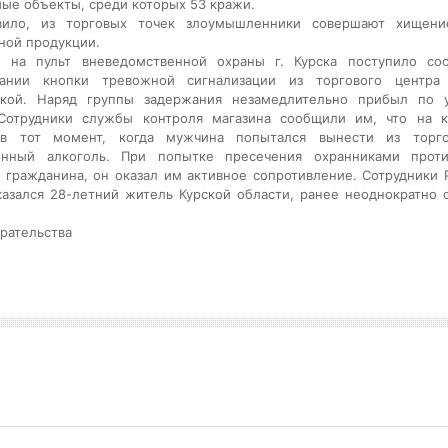
ые объекты, среди которых 53 кражи.
вило, из торговых точек злоумышленники совершают хищени
ной продукции.
е на пульт вневедомственной охраны г. Курска поступило со
вании кнопки тревожной сигнализации из торгового центра
ской. Наряд группы задержания незамедлительно прибыл по у
 Сотрудники службы контроля магазина сообщили им, что на 
в тот момент, когда мужчина попытался вынести из торго
енный алкоголь. При попытке пресечения охранниками проти
 гражданина, он оказал им активное сопротивление. Сотрудники 
азался 28-летний житель Курской области, ранее неоднократно 
рательства