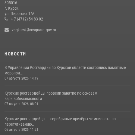
305016
Центральный округ Росгвардии отмечает 105-летие
г. Курск,
ул. Пирогова 1/А
15 июля 2026, 10:00
+ 7 (4712) 54-83-02
vngkursk@rosguard.gov.ru
НОВОСТИ
В Управлении Росгвардии по Курской области состоялись памятные
меропри...
07 августа 2026, 14:19
Курские росгвардейцы провели занятие по основам
взрывобезопасности
07 августа 2026, 08:01
Курские росгвардейцы — серебряные призёры чемпионата по
перетягиванию...
06 августа 2026, 11:21