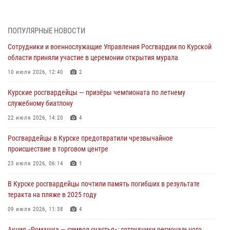
поколение с особенностями службы
05 августа 2026, 12:45
6
ПОПУЛЯРНЫЕ НОВОСТИ
Росгвардейцы в Курске проверили работу ЧОП в детских
Сотрудники и военнослужащие Управления Росгвардии по Курской
оздоровительных лагерях
области приняли участие в церемонии открытия мурала
05 августа 2026, 09:51
2
10 июля 2026, 12:40
2
При содействии спецназа Росгвардии в Курске пресечена попытка
Курские росгвардейцы — призёры чемпионата по летнему
сбыта крупной партии наркотиков
служебному биатлону
04 августа 2026, 12:52
22 июля 2026, 14:20
4
За прошедшую неделю росгвардейцы Курской области проверили
Росгвардейцы в Курске предотвратили чрезвычайное
85 владельцев оружия
происшествие в торговом центре
04 августа 2026, 07:00
23 июля 2026, 06:14
1
В Курской области росгвардейцы за прошедшую неделю совершили
В Курске росгвардейцы почтили память погибших в результате
297 выездов по сигналу «тревога»
теракта на пляже в 2025 году
03 августа 2026, 09:46
09 июля 2026, 11:38
4
Акция «Ромашка — символ счастья»: сотрудники регионального