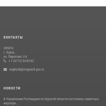
Курские росгвардейцы эвакуировали жильцов многоэтажки после
атаки БПЛА
20 июля 2026, 08:00
Курские росгвардейцы приняли участие в благодарственном
молебне в День Крещения Руси
КОНТАКТЫ
28 июля 2026, 13:17
4
305016
Центральный округ Росгвардии отмечает 105-летие
г. Курск,
ул. Пирогова 1/А
15 июля 2026, 10:00
+ 7 (4712) 54-83-02
vngkursk@rosguard.gov.ru
НОВОСТИ
В Управлении Росгвардии по Курской области состоялись памятные
меропри...