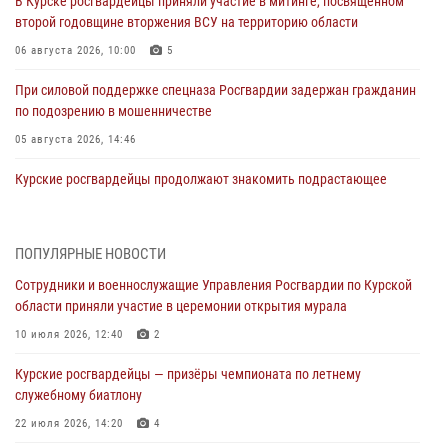
В Курске росгвардейцы приняли участие в митинге, посвященном
второй годовщине вторжения ВСУ на территорию области
06 августа 2026, 10:00
5
При силовой поддержке спецназа Росгвардии задержан гражданин
по подозрению в мошенничестве
05 августа 2026, 14:46
Курские росгвардейцы продолжают знакомить подрастающее
поколение с особенностями службы
05 августа 2026, 12:45
6
ПОПУЛЯРНЫЕ НОВОСТИ
Росгвардейцы в Курске проверили работу ЧОП в детских
Сотрудники и военнослужащие Управления Росгвардии по Курской
оздоровительных лагерях
области приняли участие в церемонии открытия мурала
05 августа 2026, 09:51
2
10 июля 2026, 12:40
2
При содействии спецназа Росгвардии в Курске пресечена попытка
Курские росгвардейцы — призёры чемпионата по летнему
сбыта крупной партии наркотиков
служебному биатлону
04 августа 2026, 12:52
22 июля 2026, 14:20
4
За прошедшую неделю росгвардейцы Курской области проверили