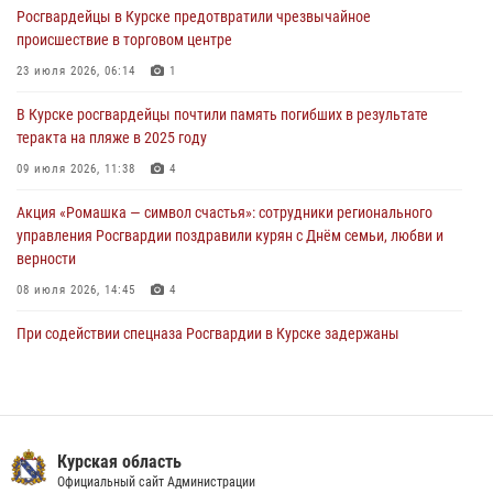
Росгвардейцы в Курске предотвратили чрезвычайное
85 владельцев оружия
происшествие в торговом центре
04 августа 2026, 07:00
23 июля 2026, 06:14
1
В Курской области росгвардейцы за прошедшую неделю совершили
В Курске росгвардейцы почтили память погибших в результате
297 выездов по сигналу «тревога»
теракта на пляже в 2025 году
03 августа 2026, 09:46
09 июля 2026, 11:38
4
Акция «Ромашка — символ счастья»: сотрудники регионального
управления Росгвардии поздравили курян с Днём семьи, любви и
верности
08 июля 2026, 14:45
4
При содействии спецназа Росгвардии в Курске задержаны
подозреваемые в вымогательстве (Видео)
13 июля 2026, 11:37
1
В Управлении Росгвардии по Курской области подвели итоги
первого этапа фотоконкурса «В объективе Росгвардия»
Курская область
Официальный сайт Администрации
22 июля 2026, 12:38
2