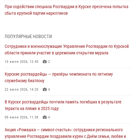
При содействии спецназа Росгвардии в Курске пресечена попытка
сбыта крупной партии наркотиков
04 августа 2026, 12:52
За прошедшую неделю росгвардейцы Курской области проверили
ПОПУЛЯРНЫЕ НОВОСТИ
85 владельцев оружия
Сотрудники и военнослужащие Управления Росгвардии по Курской
04 августа 2026, 07:00
области приняли участие в церемонии открытия мурала
В Курской области росгвардейцы за прошедшую неделю совершили
10 июля 2026, 12:40
2
297 выездов по сигналу «тревога»
Курские росгвардейцы — призёры чемпионата по летнему
03 августа 2026, 09:46
служебному биатлону
За прошедшую неделю росгвардейцы Курской области проверили
22 июля 2026, 14:20
4
более 90 владельцев оружия
В Курске росгвардейцы почтили память погибших в результате
30 июля 2026, 07:00
теракта на пляже в 2025 году
Курские росгвардейцы приняли участие в благодарственном
09 июля 2026, 11:38
4
молебне в День Крещения Руси
Акция «Ромашка — символ счастья»: сотрудники регионального
28 июля 2026, 13:17
4
управления Росгвардии поздравили курян с Днём семьи, любви и