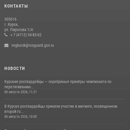
молебне в День Крещения Руси
КОНТАКТЫ
28 июля 2026, 13:17
4
305016
Центральный округ Росгвардии отмечает 105-летие
г. Курск,
ул. Пирогова 1/А
15 июля 2026, 10:00
+ 7 (4712) 54-83-02
vngkursk@rosguard.gov.ru
НОВОСТИ
Курские росгвардейцы — серебряные призёры чемпионата по
перетягиванию...
06 августа 2026, 11:21
В Курске росгвардейцы приняли участие в митинге, посвященном
второй го...
06 августа 2026, 10:00