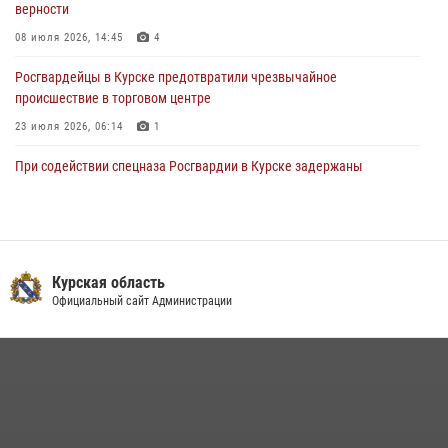
верности
08 июля 2026, 14:45
4
Росгвардейцы в Курске предотвратили чрезвычайное
происшествие в торговом центре
23 июля 2026, 06:14
1
При содействии спецназа Росгвардии в Курске задержаны
подозреваемые в вымогательстве (Видео)
13 июля 2026, 11:37
1
В Управлении Росгвардии по Курской области подвели итоги
первого этапа фотоконкурса «В объективе Росгвардия»
Курская область
Официальный сайт Администрации
22 июля 2026, 12:38
2
Курские росгвардейцы эвакуировали жильцов многоэтажки после
атаки БПЛА
20 июля 2026, 08:00
Курские росгвардейцы приняли участие в благодарственном