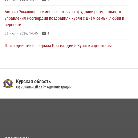
Акция «Ромашка — символ счастья»: сотрудники регионального
управления Росгвардии поздравили курян с Днём семьи, любви и
верности
08 июля 2026, 14:45
4
При содействии спецназа Росгвардии в Курске задержаны
подозреваемые в вымогательстве (Видео)
13 июля 2026, 11:37
1
В Управлении Росгвардии по Курской области подвели итоги
первого этапа фотоконкурса «В объективе Росгвардия»
Курская область
Официальный сайт Администрации
22 июля 2026, 12:38
2
Курские росгвардейцы эвакуировали жильцов многоэтажки после
атаки БПЛА
20 июля 2026, 08:00
Курские росгвардейцы приняли участие в благодарственном
молебне в День Крещения Руси