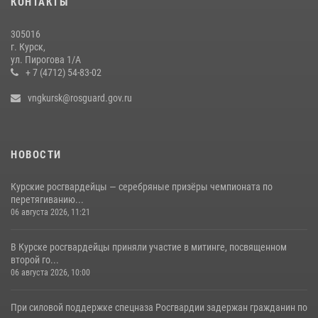
КОНТАКТЫ
28 июля 2026, 13:17
4
305016
Центральный округ Росгвардии отмечает 105-летие
г. Курск,
ул. Пирогова 1/А
15 июля 2026, 10:00
+ 7 (4712) 54-83-02
vngkursk@rosguard.gov.ru
НОВОСТИ
Курские росгвардейцы — серебряные призёры чемпионата по
перетягиванию...
06 августа 2026, 11:21
В Курске росгвардейцы приняли участие в митинге, посвященном
второй го...
06 августа 2026, 10:00
При силовой поддержке спецназа Росгвардии задержан гражданин по