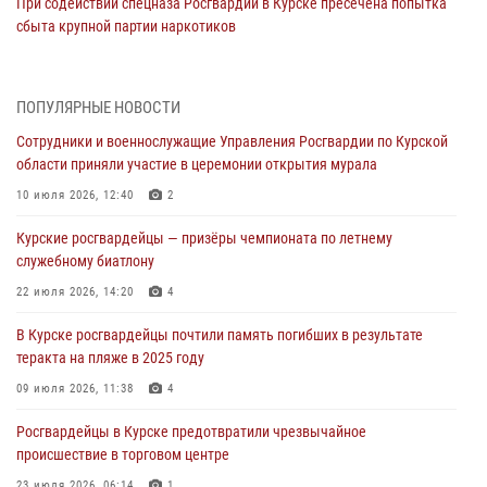
При содействии спецназа Росгвардии в Курске пресечена попытка
сбыта крупной партии наркотиков
04 августа 2026, 12:52
За прошедшую неделю росгвардейцы Курской области проверили
ПОПУЛЯРНЫЕ НОВОСТИ
85 владельцев оружия
Сотрудники и военнослужащие Управления Росгвардии по Курской
04 августа 2026, 07:00
области приняли участие в церемонии открытия мурала
В Курской области росгвардейцы за прошедшую неделю совершили
10 июля 2026, 12:40
2
297 выездов по сигналу «тревога»
Курские росгвардейцы — призёры чемпионата по летнему
03 августа 2026, 09:46
служебному биатлону
За прошедшую неделю росгвардейцы Курской области проверили
22 июля 2026, 14:20
4
более 90 владельцев оружия
В Курске росгвардейцы почтили память погибших в результате
30 июля 2026, 07:00
теракта на пляже в 2025 году
Курские росгвардейцы приняли участие в благодарственном
09 июля 2026, 11:38
4
молебне в День Крещения Руси
Росгвардейцы в Курске предотвратили чрезвычайное
28 июля 2026, 13:17
4
происшествие в торговом центре
23 июля 2026, 06:14
1