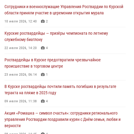
Росгвардейцы в Курске проверили работу ЧОП в детских
Сотрудники и военнослужащие Управления Росгвардии по Курской
оздоровительных лагерях
области приняли участие в церемонии открытия мурала
05 августа 2026, 09:51
2
10 июля 2026, 12:40
2
При содействии спецназа Росгвардии в Курске пресечена попытка
Курские росгвардейцы — призёры чемпионата по летнему
сбыта крупной партии наркотиков
служебному биатлону
04 августа 2026, 12:52
22 июля 2026, 14:20
4
За прошедшую неделю росгвардейцы Курской области проверили
Росгвардейцы в Курске предотвратили чрезвычайное
85 владельцев оружия
происшествие в торговом центре
04 августа 2026, 07:00
23 июля 2026, 06:14
1
В Курской области росгвардейцы за прошедшую неделю совершили
В Курске росгвардейцы почтили память погибших в результате
297 выездов по сигналу «тревога»
теракта на пляже в 2025 году
03 августа 2026, 09:46
09 июля 2026, 11:38
4
Акция «Ромашка — символ счастья»: сотрудники регионального
управления Росгвардии поздравили курян с Днём семьи, любви и
верности