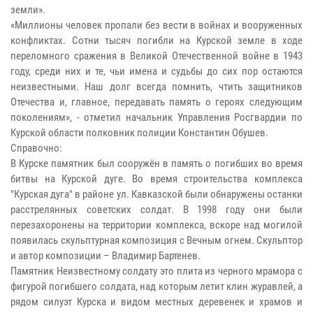
земли».
«Миллионы человек пропали без вести в войнах и вооруженных
конфликтах. Сотни тысяч погибли на Курской земле в ходе
переломного сражения в Великой Отечественной войне в 1943
году, среди них и те, чьи имена и судьбы до сих пор остаются
неизвестными. Наш долг всегда помнить, чтить защитников
Отечества и, главное, передавать память о героях следующим
поколениям», - отметил начальник Управления Росгвардии по
Курской области полковник полиции Константин Обушев.
Справочно:
В Курске памятник был сооружён в память о погибших во время
битвы на Курской дуге. Во время строительства комплекса
"Курская дуга" в районе ул. Кавказской были обнаружены останки
расстрелянных советских солдат. В 1998 году они были
перезахоронены на территории комплекса, вскоре над могилой
появилась скульптурная композиция с Вечным огнем. Скульптор
и автор композиции – Владимир Бартенев.
Памятник Неизвестному солдату это плита из черного мрамора с
фигурой погибшего солдата, над которым летит клин журавлей, а
рядом силуэт Курска и видом местных деревенек и храмов и