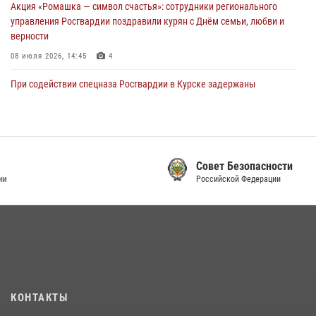
Акция «Ромашка — символ счастья»: сотрудники регионального
управления Росгвардии поздравили курян с Днём семьи, любви и
верности
08 июля 2026, 14:45
4
При содействии спецназа Росгвардии в Курске задержаны
подозреваемые в вымогательстве (Видео)
13 июля 2026, 11:37
1
В Управлении Росгвардии по Курской области подвели итоги
первого этапа фотоконкурса «В объективе Росгвардия»
Совет Безопасности
Российской Федерации
22 июля 2026, 12:38
2
Курские росгвардейцы эвакуировали жильцов многоэтажки после
атаки БПЛА
20 июля 2026, 08:00
Курские росгвардейцы приняли участие в благодарственном
молебне в День Крещения Руси
КОНТАКТЫ
28 июля 2026, 13:17
4