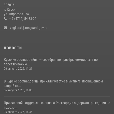
305016
Центральный округ Росгвардии отмечает 105-летие
г. Курск,
ул. Пирогова 1/А
15 июля 2026, 10:00
+ 7 (4712) 54-83-02
vngkursk@rosguard.gov.ru
НОВОСТИ
Курские росгвардейцы — серебряные призёры чемпионата по
перетягиванию...
06 августа 2026, 11:21
В Курске росгвардейцы приняли участие в митинге, посвященном
второй го...
06 августа 2026, 10:00
При силовой поддержке спецназа Росгвардии задержан гражданин по
подозр...
05 августа 2026, 14:46