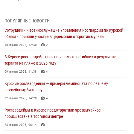
04 августа 2026, 12:52
За прошедшую неделю росгвардейцы Курской области проверили
ПОПУЛЯРНЫЕ НОВОСТИ
85 владельцев оружия
Сотрудники и военнослужащие Управления Росгвардии по Курской
04 августа 2026, 07:00
области приняли участие в церемонии открытия мурала
В Курской области росгвардейцы за прошедшую неделю совершили
10 июля 2026, 12:40
2
297 выездов по сигналу «тревога»
В Курске росгвардейцы почтили память погибших в результате
03 августа 2026, 09:46
теракта на пляже в 2025 году
За прошедшую неделю росгвардейцы Курской области проверили
09 июля 2026, 11:38
4
более 90 владельцев оружия
Курские росгвардейцы — призёры чемпионата по летнему
30 июля 2026, 07:00
служебному биатлону
Курские росгвардейцы приняли участие в благодарственном
22 июля 2026, 14:20
4
молебне в День Крещения Руси
Росгвардейцы в Курске предотвратили чрезвычайное
28 июля 2026, 13:17
4
происшествие в торговом центре
23 июля 2026, 06:14
1