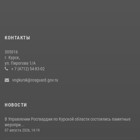
15 июля 2026, 10:00
Росгвардейцы обсудили наследие Ф. Э. Дзержинского на круглом
столе в Курске
22 июля 2026, 12:35
4
КОНТАКТЫ
Росгвардейцы в Курске почтили память детей-жертв войны в
Донбассе
305016
27 июля 2026, 16:11
1
г. Курск,
ул. Пирогова 1/А
+ 7 (4712) 54-83-02
vngkursk@rosguard.gov.ru
НОВОСТИ
В Управлении Росгвардии по Курской области состоялись памятные
меропри...
07 августа 2026, 14:19