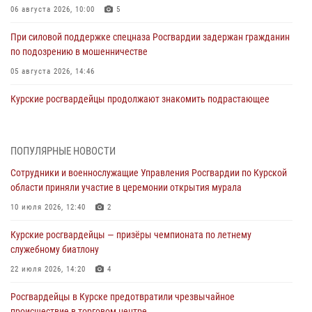
06 августа 2026, 10:00
5
При силовой поддержке спецназа Росгвардии задержан гражданин
по подозрению в мошенничестве
05 августа 2026, 14:46
Курские росгвардейцы продолжают знакомить подрастающее
поколение с особенностями службы
05 августа 2026, 12:45
6
ПОПУЛЯРНЫЕ НОВОСТИ
Росгвардейцы в Курске проверили работу ЧОП в детских
Сотрудники и военнослужащие Управления Росгвардии по Курской
оздоровительных лагерях
области приняли участие в церемонии открытия мурала
05 августа 2026, 09:51
2
10 июля 2026, 12:40
2
При содействии спецназа Росгвардии в Курске пресечена попытка
Курские росгвардейцы — призёры чемпионата по летнему
сбыта крупной партии наркотиков
служебному биатлону
04 августа 2026, 12:52
22 июля 2026, 14:20
4
За прошедшую неделю росгвардейцы Курской области проверили
Росгвардейцы в Курске предотвратили чрезвычайное
85 владельцев оружия
происшествие в торговом центре