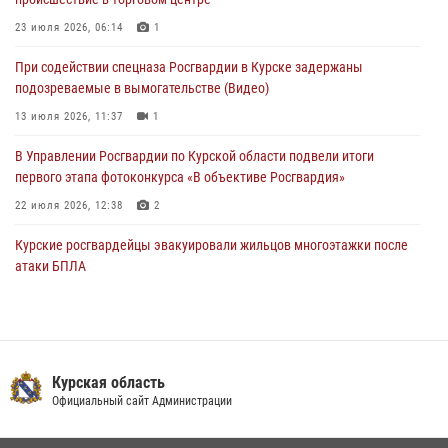
04 августа 2026, 07:00
23 июля 2026, 06:14
1
В Курской области росгвардейцы за прошедшую неделю совершили
При содействии спецназа Росгвардии в Курске задержаны
297 выездов по сигналу «тревога»
подозреваемые в вымогательстве (Видео)
03 августа 2026, 09:46
13 июля 2026, 11:37
1
В Управлении Росгвардии по Курской области подвели итоги
первого этапа фотоконкурса «В объективе Росгвардия»
22 июля 2026, 12:38
2
Курские росгвардейцы эвакуировали жильцов многоэтажки после
атаки БПЛА
20 июля 2026, 08:00
Курские росгвардейцы приняли участие в благодарственном
молебне в День Крещения Руси
Курская область
28 июля 2026, 13:17
4
Официальный сайт Администрации
Центральный округ Росгвардии отмечает 105-летие