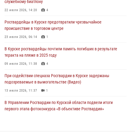
служебному биатлону
04 августа 2026, 12:52
22 июля 2026, 14:20
4
За прошедшую неделю росгвардейцы Курской области проверили
Росгвардейцы в Курске предотвратили чрезвычайное
85 владельцев оружия
происшествие в торговом центре
04 августа 2026, 07:00
23 июля 2026, 06:14
1
В Курской области росгвардейцы за прошедшую неделю совершили
В Курске росгвардейцы почтили память погибших в результате
297 выездов по сигналу «тревога»
теракта на пляже в 2025 году
03 августа 2026, 09:46
09 июля 2026, 11:38
4
При содействии спецназа Росгвардии в Курске задержаны
подозреваемые в вымогательстве (Видео)
13 июля 2026, 11:37
1
В Управлении Росгвардии по Курской области подвели итоги
первого этапа фотоконкурса «В объективе Росгвардия»
22 июля 2026, 12:38
2
Курские росгвардейцы эвакуировали жильцов многоэтажки после