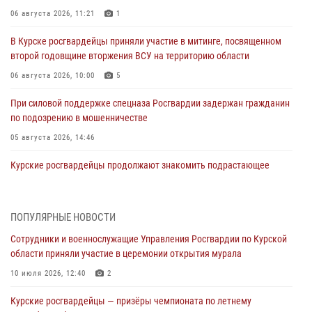
06 августа 2026, 11:21
1
В Курске росгвардейцы приняли участие в митинге, посвященном
второй годовщине вторжения ВСУ на территорию области
06 августа 2026, 10:00
5
При силовой поддержке спецназа Росгвардии задержан гражданин
по подозрению в мошенничестве
05 августа 2026, 14:46
Курские росгвардейцы продолжают знакомить подрастающее
поколение с особенностями службы
05 августа 2026, 12:45
6
ПОПУЛЯРНЫЕ НОВОСТИ
Росгвардейцы в Курске проверили работу ЧОП в детских
Сотрудники и военнослужащие Управления Росгвардии по Курской
оздоровительных лагерях
области приняли участие в церемонии открытия мурала
05 августа 2026, 09:51
2
10 июля 2026, 12:40
2
При содействии спецназа Росгвардии в Курске пресечена попытка
Курские росгвардейцы — призёры чемпионата по летнему
сбыта крупной партии наркотиков