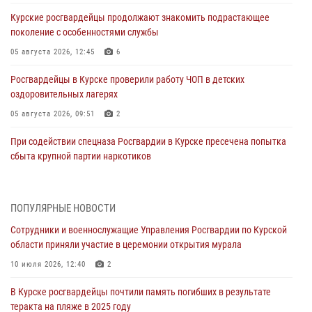
Курские росгвардейцы продолжают знакомить подрастающее
поколение с особенностями службы
05 августа 2026, 12:45
6
Росгвардейцы в Курске проверили работу ЧОП в детских
оздоровительных лагерях
05 августа 2026, 09:51
2
При содействии спецназа Росгвардии в Курске пресечена попытка
сбыта крупной партии наркотиков
04 августа 2026, 12:52
За прошедшую неделю росгвардейцы Курской области проверили
ПОПУЛЯРНЫЕ НОВОСТИ
85 владельцев оружия
Сотрудники и военнослужащие Управления Росгвардии по Курской
04 августа 2026, 07:00
области приняли участие в церемонии открытия мурала
В Курской области росгвардейцы за прошедшую неделю совершили
10 июля 2026, 12:40
2
297 выездов по сигналу «тревога»
В Курске росгвардейцы почтили память погибших в результате
03 августа 2026, 09:46
теракта на пляже в 2025 году