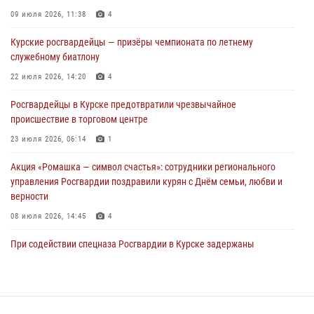
За прошедшую неделю росгвардейцы Курской области проверили
09 июля 2026, 11:38
4
более 90 владельцев оружия
Курские росгвардейцы — призёры чемпионата по летнему
30 июля 2026, 07:00
служебному биатлону
Курские росгвардейцы приняли участие в благодарственном
22 июля 2026, 14:20
4
молебне в День Крещения Руси
Росгвардейцы в Курске предотвратили чрезвычайное
28 июля 2026, 13:17
4
происшествие в торговом центре
23 июля 2026, 06:14
1
Акция «Ромашка — символ счастья»: сотрудники регионального
управления Росгвардии поздравили курян с Днём семьи, любви и
верности
08 июля 2026, 14:45
4
При содействии спецназа Росгвардии в Курске задержаны
подозреваемые в вымогательстве (Видео)
13 июля 2026, 11:37
1
В Управлении Росгвардии по Курской области подвели итоги