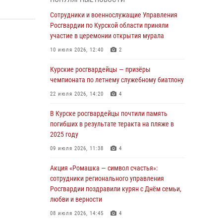
Курские росгвардейцы продолжают
Сотрудники и военнослужащие Управления
знакомить подрастающее поколение с
Росгвардии по Курской области приняли
особенностями службы
участие в церемонии открытия мурала
05 августа 2026, 12:45
6
10 июля 2026, 12:40
2
Росгвардейцы в Курске проверили работу
Курские росгвардейцы — призёры
ЧОП в детских оздоровительных лагерях
чемпионата по летнему служебному биатлону
05 августа 2026, 09:51
2
22 июля 2026, 14:20
4
При содействии спецназа Росгвардии в
В Курске росгвардейцы почтили память
Курске пресечена попытка сбыта крупной
погибших в результате теракта на пляже в
партии наркотиков
2025 году
04 августа 2026, 12:52
09 июля 2026, 11:38
4
За прошедшую неделю росгвардейцы
Акция «Ромашка — символ счастья»:
Курской области проверили 85 владельцев
сотрудники регионального управления
оружия
Росгвардии поздравили курян с Днём семьи,
любви и верности
04 августа 2026, 07:00
08 июля 2026, 14:45
4
В Курской области росгвардейцы за