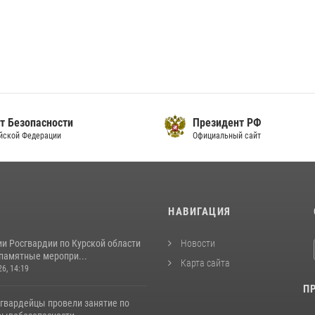
т Безопасности
Президент РФ
йской Федерации
Официальный сайт
И
НАВИГАЦИЯ
и Росгвардии по Курской области
Новости
 памятные меропри...
Карта сайта
26, 14:19
П
сгвардейцы провели занятие по