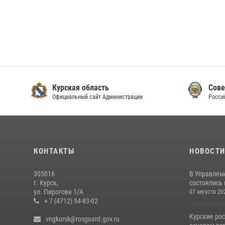
Курская область
Сове
Официальный сайт Администрации
Росси
КОНТАКТЫ
НОВОСТ
305016
В Управлени
г. Курск,
состоялись
ул. Пирогова 1/А
07 августа 20
+ 7 (4712) 54-83-02
Курские ро
vngkursk@rosguard.gov.ru