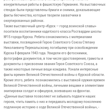
изнурительные работы в фашистскую Германию. На выставочных
стендах были представлены бумаги и снимки, доказывающие
факты бесчинства, которые творили захватчики в
оккупированных районах.
Также выставочный центр «Курск — город воинской славы»
посетили воспитанники кадетского класса Росгвардии школы
№15 города Курска. Ребята ознакомились с материалами
выставки, посвященной Герою Советского Союза Степану
Николаевичу Перекальскому, погибшему при освобождении
Курска 8 февраля 1943 года. Увидели его фотоснимки,
фотографии документов, в том числе удостоверения, грамоты и
документы о присвоении звания Героя Советского Союза, а
также некоторые личные вещи комдива. Узнали интересные
факты времен Великой Отечественной войны о Курской области.
Кроме этого, ребята познакомились с выставкой оружия времен
Великой Отечественной войны, личными вещами и элементами
экипировки солдат и офицеров, воевавших на фронтах.
«Данные выставки позволяют не забывать подвиги наших
героев, чтить память о них и передавать молодому поколению
подлинную историю о ходе Великой Отечественной войны», -