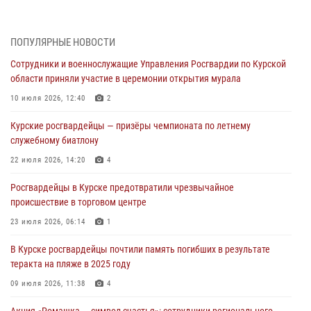
поколение с особенностями службы
05 августа 2026, 12:45
6
ПОПУЛЯРНЫЕ НОВОСТИ
Росгвардейцы в Курске проверили работу ЧОП в детских
Сотрудники и военнослужащие Управления Росгвардии по Курской
оздоровительных лагерях
области приняли участие в церемонии открытия мурала
05 августа 2026, 09:51
2
10 июля 2026, 12:40
2
При содействии спецназа Росгвардии в Курске пресечена попытка
Курские росгвардейцы — призёры чемпионата по летнему
сбыта крупной партии наркотиков
служебному биатлону
04 августа 2026, 12:52
22 июля 2026, 14:20
4
За прошедшую неделю росгвардейцы Курской области проверили
Росгвардейцы в Курске предотвратили чрезвычайное
85 владельцев оружия
происшествие в торговом центре
04 августа 2026, 07:00
23 июля 2026, 06:14
1
В Курской области росгвардейцы за прошедшую неделю совершили
В Курске росгвардейцы почтили память погибших в результате
297 выездов по сигналу «тревога»
теракта на пляже в 2025 году
03 августа 2026, 09:46
09 июля 2026, 11:38
4
Акция «Ромашка — символ счастья»: сотрудники регионального