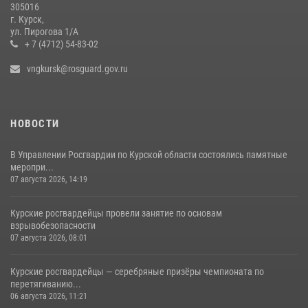
305016
Центральный округ Росгвардии отмечает 105-летие
г. Курск,
ул. Пирогова 1/А
15 июля 2026, 10:00
+ 7 (4712) 54-83-02
vngkursk@rosguard.gov.ru
НОВОСТИ
В Управлении Росгвардии по Курской области состоялись памятные
меропри...
07 августа 2026, 14:19
Курские росгвардейцы провели занятие по основам
взрывобезопасности
07 августа 2026, 08:01
Курские росгвардейцы — серебряные призёры чемпионата по
перетягиванию...
06 августа 2026, 11:21