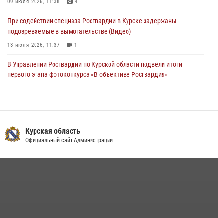
09 июля 2026, 11:38
4
При содействии спецназа Росгвардии в Курске задержаны
подозреваемые в вымогательстве (Видео)
13 июля 2026, 11:37
1
В Управлении Росгвардии по Курской области подвели итоги
первого этапа фотоконкурса «В объективе Росгвардия»
22 июля 2026, 12:38
2
Курские росгвардейцы эвакуировали жильцов многоэтажки после
атаки БПЛА
Курская область
20 июля 2026, 08:00
Официальный сайт Администрации
Курские росгвардейцы приняли участие в благодарственном
молебне в День Крещения Руси
28 июля 2026, 13:17
4
Центральный округ Росгвардии отмечает 105-летие
15 июля 2026, 10:00