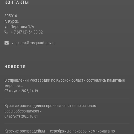
КОНТАКТЫ
За прошедшую неделю росгвардейцы Курской области проверили
54 владельца оружия
305016
09 июля 2026, 11:04
г. Курск,
ул. Пирогова 1/А
+ 7 (4712) 54-83-02
vngkursk@rosguard.gov.ru
НОВОСТИ
В Управлении Росгвардии по Курской области состоялись памятные
меропри...
07 августа 2026, 14:19
Курские росгвардейцы провели занятие по основам
взрывобезопасности
07 августа 2026, 08:01
Курские росгвардейцы — серебряные призёры чемпионата по