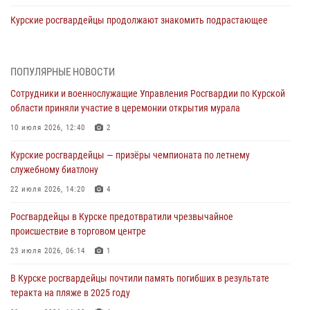
Курские росгвардейцы продолжают знакомить подрастающее
поколение с особенностями службы
05 августа 2026, 12:45
6
ПОПУЛЯРНЫЕ НОВОСТИ
Росгвардейцы в Курске проверили работу ЧОП в детских
Сотрудники и военнослужащие Управления Росгвардии по Курской
оздоровительных лагерях
области приняли участие в церемонии открытия мурала
05 августа 2026, 09:51
2
10 июля 2026, 12:40
2
При содействии спецназа Росгвардии в Курске пресечена попытка
Курские росгвардейцы — призёры чемпионата по летнему
сбыта крупной партии наркотиков
служебному биатлону
04 августа 2026, 12:52
22 июля 2026, 14:20
4
За прошедшую неделю росгвардейцы Курской области проверили
Росгвардейцы в Курске предотвратили чрезвычайное
85 владельцев оружия
происшествие в торговом центре
04 августа 2026, 07:00
23 июля 2026, 06:14
1
В Курской области росгвардейцы за прошедшую неделю совершили
В Курске росгвардейцы почтили память погибших в результате
297 выездов по сигналу «тревога»
теракта на пляже в 2025 году
03 августа 2026, 09:46