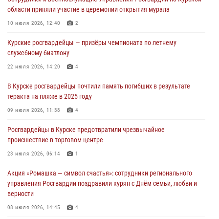
04 августа 2026, 07:00
области приняли участие в церемонии открытия мурала
В Курской области росгвардейцы за прошедшую неделю совершили
10 июля 2026, 12:40
2
297 выездов по сигналу «тревога»
Курские росгвардейцы — призёры чемпионата по летнему
03 августа 2026, 09:46
служебному биатлону
За прошедшую неделю росгвардейцы Курской области проверили
22 июля 2026, 14:20
4
более 90 владельцев оружия
В Курске росгвардейцы почтили память погибших в результате
30 июля 2026, 07:00
теракта на пляже в 2025 году
Курские росгвардейцы приняли участие в благодарственном
09 июля 2026, 11:38
4
молебне в День Крещения Руси
Росгвардейцы в Курске предотвратили чрезвычайное
28 июля 2026, 13:17
4
происшествие в торговом центре
23 июля 2026, 06:14
1
Акция «Ромашка — символ счастья»: сотрудники регионального
управления Росгвардии поздравили курян с Днём семьи, любви и
верности
08 июля 2026, 14:45
4