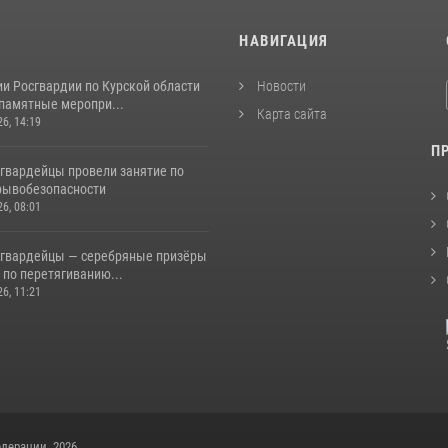
И
НАВИГАЦИЯ
и Росгвардии по Курской области
Новости
 памятные меропри...
Карта сайта
26, 14:19
П
сгвардейцы провели занятие по
рывобезопасности
26, 08:01
сгвардейцы — серебряные призёры
 по перетягиванию...
26, 11:21
дерации, 2026