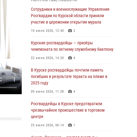
Курские росгвардейцы продолжают
Сотрудники и военнослужащие Управления
знакомить подрастающее поколение с
Росгвардии по Курской области приняли
особенностями службы
участие в церемонии открытия мурала
05 августа 2026, 12:45
6
10 июля 2026, 12:40
2
Росгвардейцы в Курске проверили работу
Курские росгвардейцы — призёры
ЧОП в детских оздоровительных лагерях
чемпионата по летнему служебному биатлону
05 августа 2026, 09:51
2
22 июля 2026, 14:20
4
При содействии спецназа Росгвардии в
В Курске росгвардейцы почтили память
Курске пресечена попытка сбыта крупной
погибших в результате теракта на пляже в
партии наркотиков
2025 году
04 августа 2026, 12:52
09 июля 2026, 11:38
4
За прошедшую неделю росгвардейцы
Росгвардейцы в Курске предотвратили
Курской области проверили 85 владельцев
чрезвычайное происшествие в торговом
оружия
центре
04 августа 2026, 07:00
23 июля 2026, 06:14
1
В Курской области росгвардейцы за