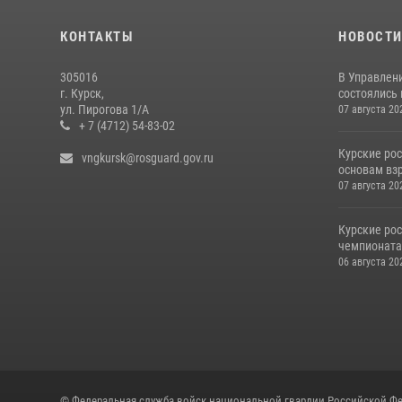
КОНТАКТЫ
НОВОСТ
305016
В Управлени
г. Курск,
состоялись
ул. Пирогова 1/А
07 августа 20
+ 7 (4712) 54-83-02
Курские ро
vngkursk@rosguard.gov.ru
основам вз
07 августа 20
Курские ро
чемпионата
06 августа 20
© Федеральная служба войск национальной гвардии Российской Фе