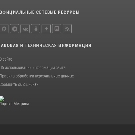
благодарственном молебне в День Крещения
Руси
ОФИЦИАЛЬНЫЕ СЕТЕВЫЕ РЕСУРСЫ
28 июля 2026, 13:17
4
Центральный округ Росгвардии отмечает
105-летие
РАВОВАЯ И ТЕХНИЧЕСКАЯ ИНФОРМАЦИЯ
15 июля 2026, 10:00
О сайте
Об использовании информации сайта
Правила обработки персональных данных
Сообщить об ошибках