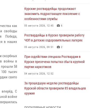
Курские росгвардейцы продолжают
знакомить подрастающее поколение с
особенностями службы
ечества как
05 августа 2026, 12:45
6
 и свободы
Росгвардейцы в Курске проверили работу
я Победа,
ЧОП в детских оздоровительных лагерях
ся в наших
05 августа 2026, 09:51
2
ки скорбных
При содействии спецназа Росгвардии в
ов войны в
Курске пресечена попытка сбыта крупной
 прошли 58
партии наркотиков
 100 тысяч
04 августа 2026, 12:52
ардии свято
За прошедшую неделю росгвардейцы
Курской области проверили 85 владельцев
 вперёд. С
оружия
ашной войне
04 августа 2026, 07:00
свершилась
ПОПУЛЯРНЫЕ НОВОСТИ