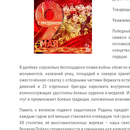
Товарищи
Уважаемы
Победный
символ 
потомко
олицетво
сердцах.
В далёких сороковых беспощадное пламя войны обожгло к
монументов, названий улиц, площадей и скверов храня
ожесточённую схватку с отборными частями Вермахта вст
дивизий и 23 отдельных бригады наркомата внутренни
военнослужащих удостоены боевых орденов и медалей. Из
чтут и преумножают боевые традиции, заложенные воинам
Память о великом подвиге защитников Родины придаёт н
каждым годом всё меньше становится очевидцев той грозн
XX столетия, её многомиллионных жертвах – наша свят
Великая Победа справедливости и гуманизма над варварст