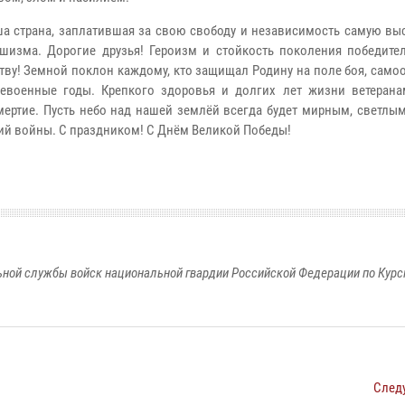
а страна, заплатившая за свою свободу и независимость самую выс
шизма. Дорогие друзья! Героизм и стойкость поколения победите
тву! Земной поклон каждому, кто защищал Родину на поле боя, сам
левоенные годы. Крепкого здоровья и долгих лет жизни ветеран
ертие. Пусть небо над нашей землёй всегда будет мирным, светлым
ний войны. С праздником! С Днём Великой Победы!
ной службы войск национальной гвардии Российской Федерации по Курс
След