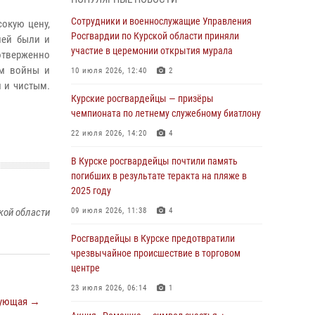
В Курской области росгвардейцы за
прошедшую неделю совершили 297 выездов
Сотрудники и военнослужащие Управления
окую цену,
по сигналу «тревога»
Росгвардии по Курской области приняли
лей были и
участие в церемонии открытия мурала
оотверженно
03 августа 2026, 09:46
ам войны и
10 июля 2026, 12:40
2
За прошедшую неделю росгвардейцы
 и чистым.
Курской области проверили более 90
Курские росгвардейцы — призёры
владельцев оружия
чемпионата по летнему служебному биатлону
30 июля 2026, 07:00
22 июля 2026, 14:20
4
Курские росгвардейцы приняли участие в
В Курске росгвардейцы почтили память
благодарственном молебне в День Крещения
погибших в результате теракта на пляже в
Руси
2025 году
28 июля 2026, 13:17
4
кой области
09 июля 2026, 11:38
4
Росгвардейцы в Курске почтили память
Росгвардейцы в Курске предотвратили
детей-жертв войны в Донбассе
чрезвычайное происшествие в торговом
центре
27 июля 2026, 16:11
1
23 июля 2026, 06:14
1
В Курской области росгвардейцы за
ующая →
прошедшую неделю совершили более 270