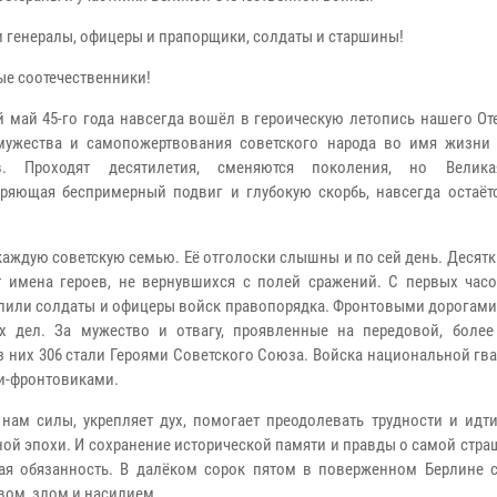
 генералы, офицеры и прапорщики, солдаты и старшины!
е соотечественники!
 май 45-го года навсегда вошёл в героическую летопись нашего От
мужества и самопожертвования советского народа во имя жизни
в. Проходят десятилетия, сменяются поколения, но Велика
ряющая беспримерный подвиг и глубокую скорбь, навсегда остаёт
аждую советскую семью. Её отголоски слышны и по сей день. Десят
т имена героев, не вернувшихся с полей сражений. С первых час
упили солдаты и офицеры войск правопорядка. Фронтовыми дорогами
х дел. За мужество и отвагу, проявленные на передовой, более
 них 306 стали Героями Советского Союза. Войска национальной гв
и-фронтовиками.
ам силы, укрепляет дух, помогает преодолевать трудности и идти
ой эпохи. И сохранение исторической памяти и правды о самой стр
ая обязанность. В далёком сорок пятом в поверженном Берлине 
вом, злом и насилием.