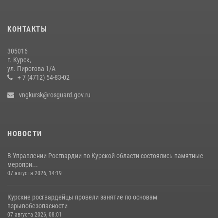
Курские росгвардейцы приняли участие в благодарственном
молебне в День Крещения Руси
КОНТАКТЫ
28 июля 2026, 13:17
4
305016
Центральный округ Росгвардии отмечает 105-летие
г. Курск,
ул. Пирогова 1/А
15 июля 2026, 10:00
+ 7 (4712) 54-83-02
vngkursk@rosguard.gov.ru
НОВОСТИ
В Управлении Росгвардии по Курской области состоялись памятные
меропри...
07 августа 2026, 14:19
Курские росгвардейцы провели занятие по основам
взрывобезопасности
07 августа 2026, 08:01