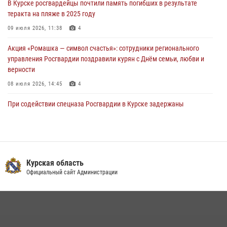
В Курске росгвардейцы почтили память погибших в результате
297 выездов по сигналу «тревога»
теракта на пляже в 2025 году
03 августа 2026, 09:46
09 июля 2026, 11:38
4
Акция «Ромашка — символ счастья»: сотрудники регионального
управления Росгвардии поздравили курян с Днём семьи, любви и
верности
08 июля 2026, 14:45
4
При содействии спецназа Росгвардии в Курске задержаны
подозреваемые в вымогательстве (Видео)
13 июля 2026, 11:37
1
В Управлении Росгвардии по Курской области подвели итоги
первого этапа фотоконкурса «В объективе Росгвардия»
Курская область
Официальный сайт Администрации
22 июля 2026, 12:38
2
Курские росгвардейцы эвакуировали жильцов многоэтажки после
атаки БПЛА
20 июля 2026, 08:00