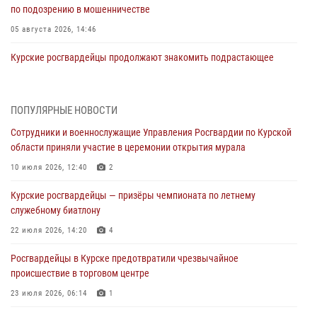
по подозрению в мошенничестве
05 августа 2026, 14:46
Курские росгвардейцы продолжают знакомить подрастающее
поколение с особенностями службы
05 августа 2026, 12:45
6
ПОПУЛЯРНЫЕ НОВОСТИ
Росгвардейцы в Курске проверили работу ЧОП в детских
Сотрудники и военнослужащие Управления Росгвардии по Курской
оздоровительных лагерях
области приняли участие в церемонии открытия мурала
05 августа 2026, 09:51
2
10 июля 2026, 12:40
2
При содействии спецназа Росгвардии в Курске пресечена попытка
Курские росгвардейцы — призёры чемпионата по летнему
сбыта крупной партии наркотиков
служебному биатлону
04 августа 2026, 12:52
22 июля 2026, 14:20
4
За прошедшую неделю росгвардейцы Курской области проверили
Росгвардейцы в Курске предотвратили чрезвычайное
85 владельцев оружия
происшествие в торговом центре
04 августа 2026, 07:00
23 июля 2026, 06:14
1
В Курской области росгвардейцы за прошедшую неделю совершили