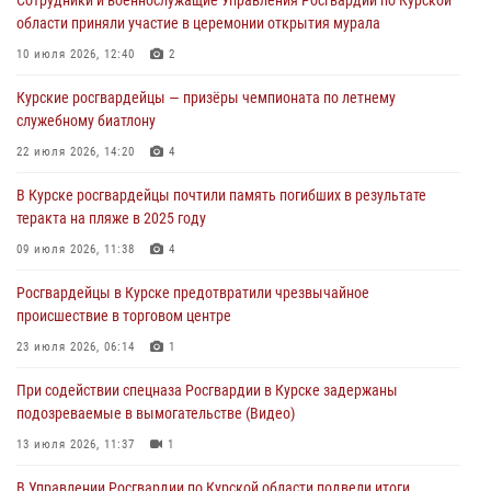
оздоровительных лагерях
области приняли участие в церемонии открытия мурала
05 августа 2026, 09:51
2
10 июля 2026, 12:40
2
При содействии спецназа Росгвардии в Курске пресечена попытка
Курские росгвардейцы — призёры чемпионата по летнему
сбыта крупной партии наркотиков
служебному биатлону
04 августа 2026, 12:52
22 июля 2026, 14:20
4
За прошедшую неделю росгвардейцы Курской области проверили
В Курске росгвардейцы почтили память погибших в результате
85 владельцев оружия
теракта на пляже в 2025 году
04 августа 2026, 07:00
09 июля 2026, 11:38
4
В Курской области росгвардейцы за прошедшую неделю совершили
Росгвардейцы в Курске предотвратили чрезвычайное
297 выездов по сигналу «тревога»
происшествие в торговом центре
03 августа 2026, 09:46
23 июля 2026, 06:14
1
При содействии спецназа Росгвардии в Курске задержаны
подозреваемые в вымогательстве (Видео)
13 июля 2026, 11:37
1
В Управлении Росгвардии по Курской области подвели итоги