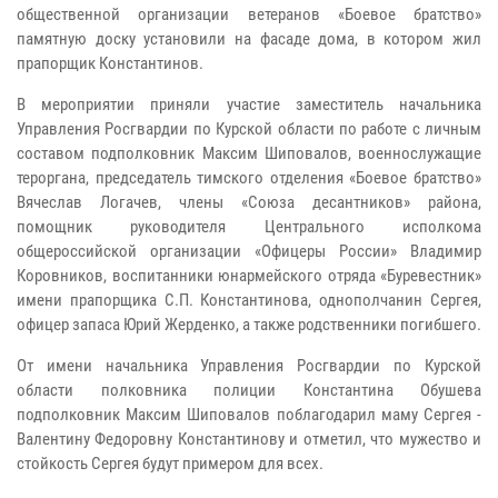
общественной организации ветеранов «Боевое братство»
памятную доску установили на фасаде дома, в котором жил
прапорщик Константинов.
В мероприятии приняли участие заместитель начальника
Управления Росгвардии по Курской области по работе с личным
составом подполковник Максим Шиповалов, военнослужащие
тероргана, председатель тимского отделения «Боевое братство»
Вячеслав Логачев, члены «Союза десантников» района,
помощник руководителя Центрального исполкома
общероссийской организации «Офицеры России» Владимир
Коровников, воспитанники юнармейского отряда «Буревестник»
имени прапорщика С.П. Константинова, однополчанин Сергея,
офицер запаса Юрий Жерденко, а также родственники погибшего.
От имени начальника Управления Росгвардии по Курской
области полковника полиции Константина Обушева
подполковник Максим Шиповалов поблагодарил маму Сергея -
Валентину Федоровну Константинову и отметил, что мужество и
стойкость Сергея будут примером для всех.