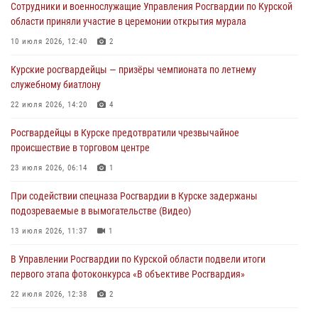
Сотрудники и военнослужащие Управления Росгвардии по Курской
оздоровительных лагерях
области приняли участие в церемонии открытия мурала
05 августа 2026, 09:51
2
10 июля 2026, 12:40
2
При содействии спецназа Росгвардии в Курске пресечена попытка
Курские росгвардейцы — призёры чемпионата по летнему
сбыта крупной партии наркотиков
служебному биатлону
04 августа 2026, 12:52
22 июля 2026, 14:20
4
За прошедшую неделю росгвардейцы Курской области проверили
Росгвардейцы в Курске предотвратили чрезвычайное
85 владельцев оружия
происшествие в торговом центре
04 августа 2026, 07:00
23 июля 2026, 06:14
1
В Курской области росгвардейцы за прошедшую неделю совершили
При содействии спецназа Росгвардии в Курске задержаны
297 выездов по сигналу «тревога»
подозреваемые в вымогательстве (Видео)
03 августа 2026, 09:46
13 июля 2026, 11:37
1
В Управлении Росгвардии по Курской области подвели итоги
первого этапа фотоконкурса «В объективе Росгвардия»
22 июля 2026, 12:38
2