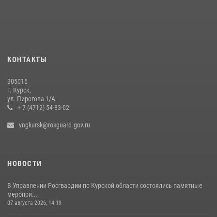
атаки БПЛА
20 июля 2026, 08:00
Курские росгвардейцы приняли участие в благодарственном
молебне в День Крещения Руси
КОНТАКТЫ
28 июля 2026, 13:17
4
305016
Центральный округ Росгвардии отмечает 105-летие
г. Курск,
ул. Пирогова 1/А
15 июля 2026, 10:00
+ 7 (4712) 54-83-02
vngkursk@rosguard.gov.ru
НОВОСТИ
В Управлении Росгвардии по Курской области состоялись памятные
меропри...
07 августа 2026, 14:19