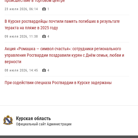
происшествие в торговом центре
04 августа 2026, 07:00
23 июля 2026, 06:14
1
В Курской области росгвардейцы за прошедшую неделю совершили
В Курске росгвардейцы почтили память погибших в результате
297 выездов по сигналу «тревога»
теракта на пляже в 2025 году
03 августа 2026, 09:46
09 июля 2026, 11:38
4
Акция «Ромашка — символ счастья»: сотрудники регионального
управления Росгвардии поздравили курян с Днём семьи, любви и
верности
08 июля 2026, 14:45
4
При содействии спецназа Росгвардии в Курске задержаны
подозреваемые в вымогательстве (Видео)
13 июля 2026, 11:37
1
В Управлении Росгвардии по Курской области подвели итоги
первого этапа фотоконкурса «В объективе Росгвардия»
Курская область
Официальный сайт Администрации
22 июля 2026, 12:38
2
Курские росгвардейцы эвакуировали жильцов многоэтажки после