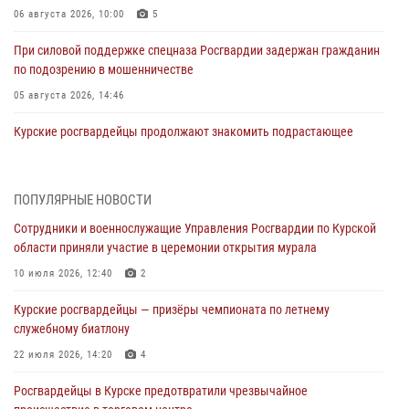
06 августа 2026, 10:00
5
При силовой поддержке спецназа Росгвардии задержан гражданин
по подозрению в мошенничестве
05 августа 2026, 14:46
Курские росгвардейцы продолжают знакомить подрастающее
поколение с особенностями службы
05 августа 2026, 12:45
6
ПОПУЛЯРНЫЕ НОВОСТИ
Росгвардейцы в Курске проверили работу ЧОП в детских
Сотрудники и военнослужащие Управления Росгвардии по Курской
оздоровительных лагерях
области приняли участие в церемонии открытия мурала
05 августа 2026, 09:51
2
10 июля 2026, 12:40
2
При содействии спецназа Росгвардии в Курске пресечена попытка
Курские росгвардейцы — призёры чемпионата по летнему
сбыта крупной партии наркотиков
служебному биатлону
04 августа 2026, 12:52
22 июля 2026, 14:20
4
За прошедшую неделю росгвардейцы Курской области проверили
Росгвардейцы в Курске предотвратили чрезвычайное
85 владельцев оружия