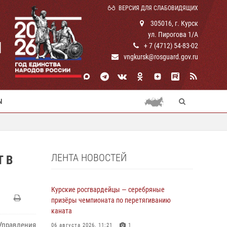
ВЕРСИЯ ДЛЯ СЛАБОВИДЯЩИХ
305016, г. Курск
ул. Пирогова 1/А
И
+ 7 (4712) 54-83-02
vngkursk@rosguard.gov.ru
Ы
ЛЕНТА НОВОСТЕЙ
 В
Курские росгвардейцы — серебряные
призёры чемпионата по перетягиванию
каната
Управления
06 августа 2026, 11:21
1