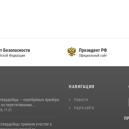
т Безопасности
Президент РФ
йской Федерации
Официальный сайт
И
НАВИГАЦИЯ
сгвардейцы — серебряные призёры
Новости
 по перетягиванию...
Карта сайта
26, 11:21
П
сгвардейцы приняли участие в