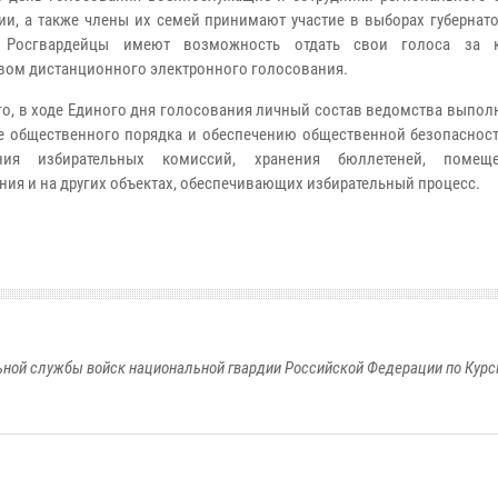
ии, а также члены их семей принимают участие в выборах губернат
. Росгвардейцы имеют возможность отдать свои голоса за к
вом дистанционного электронного голосования.
го, в ходе Единого дня голосования личный состав ведомства выпол
е общественного порядка и обеспечению общественной безопасност
ния избирательных комиссий, хранения бюллетеней, помещ
ния и на других объектах, обеспечивающих избирательный процесс.
ной службы войск национальной гвардии Российской Федерации по Курс