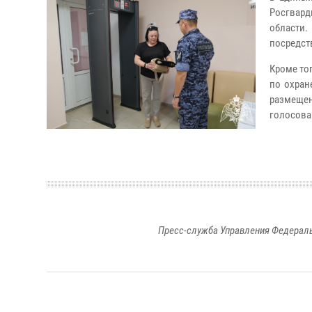
Росгвард
области
посредст
Кроме то
по охран
размеще
голосова
Пресс-служба Управления Федераль