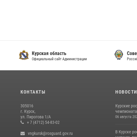
Курская область
Сове
Официальный сайт Администрации
Росси
КОНТАКТЫ
НОВОСТ
305016
Курские ро
г. Курск,
чемпионата
ул. Пирогова 1/А
06 августа 20
+ 7 (4712) 54-83-02
В Курске ро
vngkursk@rosguard.gov.ru