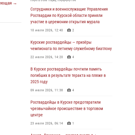
При содействии спецназа Росгвардии в
ующая →
Курске пресечена попытка сбыта крупной
Сотрудники и военнослужащие Управления
партии наркотиков
Росгвардии по Курской области приняли
участие в церемонии открытия мурала
04 августа 2026, 12:52
10 июля 2026, 12:40
2
За прошедшую неделю росгвардейцы
Курской области проверили 85 владельцев
Курские росгвардейцы — призёры
оружия
чемпионата по летнему служебному биатлону
04 августа 2026, 07:00
22 июля 2026, 14:20
4
В Курской области росгвардейцы за
В Курске росгвардейцы почтили память
прошедшую неделю совершили 297 выездов
погибших в результате теракта на пляже в
по сигналу «тревога»
2025 году
03 августа 2026, 09:46
09 июля 2026, 11:38
4
За прошедшую неделю росгвардейцы
Росгвардейцы в Курске предотвратили
Курской области проверили более 90
чрезвычайное происшествие в торговом
владельцев оружия
центре
30 июля 2026, 07:00
23 июля 2026, 06:14
1
Курские росгвардейцы приняли участие в