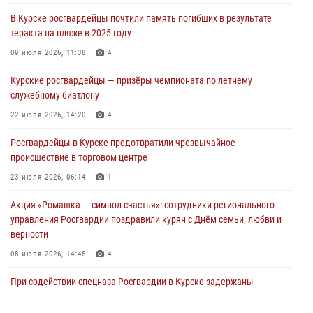
297 выездов по сигналу «тревога»
В Курске росгвардейцы почтили память погибших в результате
03 августа 2026, 09:46
теракта на пляже в 2025 году
За прошедшую неделю росгвардейцы Курской области проверили
09 июля 2026, 11:38
4
более 90 владельцев оружия
Курские росгвардейцы — призёры чемпионата по летнему
30 июля 2026, 07:00
служебному биатлону
Курские росгвардейцы приняли участие в благодарственном
22 июля 2026, 14:20
4
молебне в День Крещения Руси
Росгвардейцы в Курске предотвратили чрезвычайное
28 июля 2026, 13:17
4
происшествие в торговом центре
23 июля 2026, 06:14
1
Акция «Ромашка — символ счастья»: сотрудники регионального
управления Росгвардии поздравили курян с Днём семьи, любви и
верности
08 июля 2026, 14:45
4
При содействии спецназа Росгвардии в Курске задержаны
подозреваемые в вымогательстве (Видео)