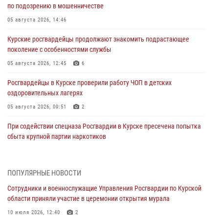
по подозрению в мошенничестве
05 августа 2026, 14:46
Курские росгвардейцы продолжают знакомить подрастающее
поколение с особенностями службы
05 августа 2026, 12:45
6
Росгвардейцы в Курске проверили работу ЧОП в детских
оздоровительных лагерях
05 августа 2026, 09:51
2
При содействии спецназа Росгвардии в Курске пресечена попытка
сбыта крупной партии наркотиков
04 августа 2026, 12:52
За прошедшую неделю росгвардейцы Курской области проверили
ПОПУЛЯРНЫЕ НОВОСТИ
85 владельцев оружия
Сотрудники и военнослужащие Управления Росгвардии по Курской
04 августа 2026, 07:00
области приняли участие в церемонии открытия мурала
В Курской области росгвардейцы за прошедшую неделю совершили
10 июля 2026, 12:40
2