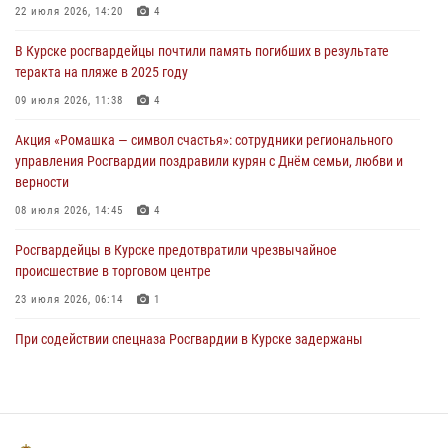
22 июля 2026, 14:20
4
За прошедшую неделю росгвардейцы Курской области проверили
В Курске росгвардейцы почтили память погибших в результате
85 владельцев оружия
теракта на пляже в 2025 году
04 августа 2026, 07:00
09 июля 2026, 11:38
4
В Курской области росгвардейцы за прошедшую неделю совершили
Акция «Ромашка — символ счастья»: сотрудники регионального
297 выездов по сигналу «тревога»
управления Росгвардии поздравили курян с Днём семьи, любви и
03 августа 2026, 09:46
верности
08 июля 2026, 14:45
4
Росгвардейцы в Курске предотвратили чрезвычайное
происшествие в торговом центре
23 июля 2026, 06:14
1
При содействии спецназа Росгвардии в Курске задержаны
подозреваемые в вымогательстве (Видео)
13 июля 2026, 11:37
1
В Управлении Росгвардии по Курской области подвели итоги