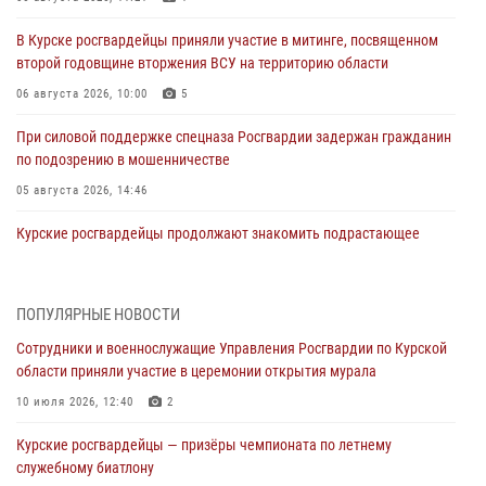
В Курске росгвардейцы приняли участие в митинге, посвященном
второй годовщине вторжения ВСУ на территорию области
06 августа 2026, 10:00
5
При силовой поддержке спецназа Росгвардии задержан гражданин
по подозрению в мошенничестве
05 августа 2026, 14:46
Курские росгвардейцы продолжают знакомить подрастающее
поколение с особенностями службы
05 августа 2026, 12:45
6
ПОПУЛЯРНЫЕ НОВОСТИ
Росгвардейцы в Курске проверили работу ЧОП в детских
Сотрудники и военнослужащие Управления Росгвардии по Курской
оздоровительных лагерях
области приняли участие в церемонии открытия мурала
05 августа 2026, 09:51
2
10 июля 2026, 12:40
2
При содействии спецназа Росгвардии в Курске пресечена попытка
Курские росгвардейцы — призёры чемпионата по летнему
сбыта крупной партии наркотиков
служебному биатлону
04 августа 2026, 12:52