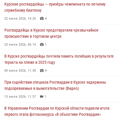
Курские росгвардейцы — призёры чемпионата по летнему
сбыта крупной партии наркотиков
служебному биатлону
04 августа 2026, 12:52
22 июля 2026, 14:20
4
За прошедшую неделю росгвардейцы Курской области проверили
Росгвардейцы в Курске предотвратили чрезвычайное
85 владельцев оружия
происшествие в торговом центре
04 августа 2026, 07:00
23 июля 2026, 06:14
1
В Курской области росгвардейцы за прошедшую неделю совершили
В Курске росгвардейцы почтили память погибших в результате
297 выездов по сигналу «тревога»
теракта на пляже в 2025 году
03 августа 2026, 09:46
09 июля 2026, 11:38
4
При содействии спецназа Росгвардии в Курске задержаны
подозреваемые в вымогательстве (Видео)
13 июля 2026, 11:37
1
В Управлении Росгвардии по Курской области подвели итоги
первого этапа фотоконкурса «В объективе Росгвардия»
22 июля 2026, 12:38
2