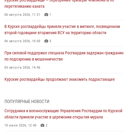
перетягиванию каната
06 августа 2026, 11:21
1
В Курске росгвардейцы приняли участие в митинге, посвященном
второй годовщине вторжения ВСУ на территорию области
06 августа 2026, 10:00
5
При силовой поддержке спецназа Росгвардии задержан гражданин
по подозрению в мошенничестве
05 августа 2026, 14:46
Курские росгвардейцы продолжают знакомить подрастающее
поколение с особенностями службы
05 августа 2026, 12:45
6
ПОПУЛЯРНЫЕ НОВОСТИ
Росгвардейцы в Курске проверили работу ЧОП в детских
Сотрудники и военнослужащие Управления Росгвардии по Курской
оздоровительных лагерях
области приняли участие в церемонии открытия мурала
05 августа 2026, 09:51
2
10 июля 2026, 12:40
2
При содействии спецназа Росгвардии в Курске пресечена попытка