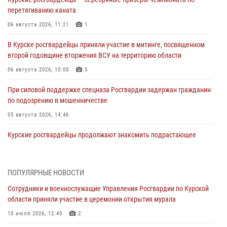
перетягиванию каната
06 августа 2026, 11:21
1
В Курске росгвардейцы приняли участие в митинге, посвященном
второй годовщине вторжения ВСУ на территорию области
06 августа 2026, 10:00
5
При силовой поддержке спецназа Росгвардии задержан гражданин
по подозрению в мошенничестве
05 августа 2026, 14:46
Курские росгвардейцы продолжают знакомить подрастающее
поколение с особенностями службы
05 августа 2026, 12:45
6
ПОПУЛЯРНЫЕ НОВОСТИ
Росгвардейцы в Курске проверили работу ЧОП в детских
Сотрудники и военнослужащие Управления Росгвардии по Курской
оздоровительных лагерях
области приняли участие в церемонии открытия мурала
05 августа 2026, 09:51
2
10 июля 2026, 12:40
2
При содействии спецназа Росгвардии в Курске пресечена попытка