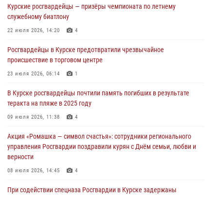
Курские росгвардейцы — призёры чемпионата по летнему
сбыта крупной партии наркотиков
служебному биатлону
04 августа 2026, 12:52
22 июля 2026, 14:20
4
За прошедшую неделю росгвардейцы Курской области проверили
Росгвардейцы в Курске предотвратили чрезвычайное
85 владельцев оружия
происшествие в торговом центре
04 августа 2026, 07:00
23 июля 2026, 06:14
1
В Курской области росгвардейцы за прошедшую неделю совершили
В Курске росгвардейцы почтили память погибших в результате
297 выездов по сигналу «тревога»
теракта на пляже в 2025 году
03 августа 2026, 09:46
09 июля 2026, 11:38
4
Акция «Ромашка — символ счастья»: сотрудники регионального
управления Росгвардии поздравили курян с Днём семьи, любви и
верности
08 июля 2026, 14:45
4
При содействии спецназа Росгвардии в Курске задержаны
подозреваемые в вымогательстве (Видео)
13 июля 2026, 11:37
1