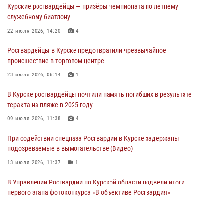
Курские росгвардейцы — призёры чемпионата по летнему
сбыта крупной партии наркотиков
служебному биатлону
04 августа 2026, 12:52
22 июля 2026, 14:20
4
За прошедшую неделю росгвардейцы Курской области проверили
Росгвардейцы в Курске предотвратили чрезвычайное
85 владельцев оружия
происшествие в торговом центре
04 августа 2026, 07:00
23 июля 2026, 06:14
1
В Курской области росгвардейцы за прошедшую неделю совершили
В Курске росгвардейцы почтили память погибших в результате
297 выездов по сигналу «тревога»
теракта на пляже в 2025 году
03 августа 2026, 09:46
09 июля 2026, 11:38
4
При содействии спецназа Росгвардии в Курске задержаны
подозреваемые в вымогательстве (Видео)
13 июля 2026, 11:37
1
В Управлении Росгвардии по Курской области подвели итоги
первого этапа фотоконкурса «В объективе Росгвардия»
22 июля 2026, 12:38
2