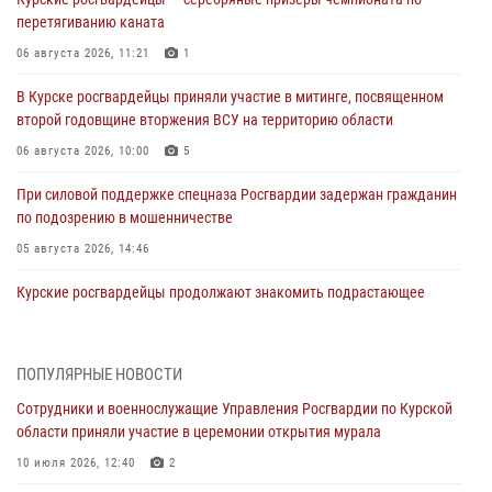
перетягиванию каната
06 августа 2026, 11:21
1
В Курске росгвардейцы приняли участие в митинге, посвященном
второй годовщине вторжения ВСУ на территорию области
06 августа 2026, 10:00
5
При силовой поддержке спецназа Росгвардии задержан гражданин
по подозрению в мошенничестве
05 августа 2026, 14:46
Курские росгвардейцы продолжают знакомить подрастающее
поколение с особенностями службы
05 августа 2026, 12:45
6
ПОПУЛЯРНЫЕ НОВОСТИ
Росгвардейцы в Курске проверили работу ЧОП в детских
Сотрудники и военнослужащие Управления Росгвардии по Курской
оздоровительных лагерях
области приняли участие в церемонии открытия мурала
05 августа 2026, 09:51
2
10 июля 2026, 12:40
2
При содействии спецназа Росгвардии в Курске пресечена попытка