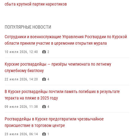
сбыта крупной партии наркотиков
04 августа 2026, 12:52
За прошедшую неделю росгвардейцы Курской области проверили
ПОПУЛЯРНЫЕ НОВОСТИ
85 владельцев оружия
Сотрудники и военнослужащие Управления Росгвардии по Курской
04 августа 2026, 07:00
области приняли участие в церемонии открытия мурала
В Курской области росгвардейцы за прошедшую неделю совершили
10 июля 2026, 12:40
2
297 выездов по сигналу «тревога»
Курские росгвардейцы — призёры чемпионата по летнему
03 августа 2026, 09:46
служебному биатлону
За прошедшую неделю росгвардейцы Курской области проверили
22 июля 2026, 14:20
4
более 90 владельцев оружия
В Курске росгвардейцы почтили память погибших в результате
30 июля 2026, 07:00
теракта на пляже в 2025 году
Курские росгвардейцы приняли участие в благодарственном
09 июля 2026, 11:38
4
молебне в День Крещения Руси
Росгвардейцы в Курске предотвратили чрезвычайное
28 июля 2026, 13:17
4
происшествие в торговом центре
23 июля 2026, 06:14
1