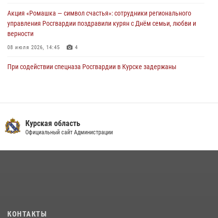
Акция «Ромашка — символ счастья»: сотрудники регионального
управления Росгвардии поздравили курян с Днём семьи, любви и
верности
08 июля 2026, 14:45
4
При содействии спецназа Росгвардии в Курске задержаны
подозреваемые в вымогательстве (Видео)
13 июля 2026, 11:37
1
В Управлении Росгвардии по Курской области подвели итоги
первого этапа фотоконкурса «В объективе Росгвардия»
Курская область
Официальный сайт Администрации
22 июля 2026, 12:38
2
Курские росгвардейцы эвакуировали жильцов многоэтажки после
атаки БПЛА
20 июля 2026, 08:00
Курские росгвардейцы приняли участие в благодарственном
молебне в День Крещения Руси
КОНТАКТЫ