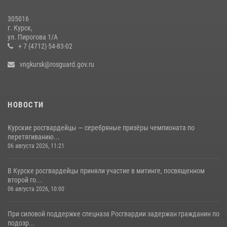
28 июля 2026, 13:17
4
305016
Центральный округ Росгвардии отмечает 105-летие
г. Курск,
ул. Пирогова 1/А
15 июля 2026, 10:00
+ 7 (4712) 54-83-02
vngkursk@rosguard.gov.ru
НОВОСТИ
Курские росгвардейцы — серебряные призёры чемпионата по
перетягиванию...
06 августа 2026, 11:21
В Курске росгвардейцы приняли участие в митинге, посвященном
второй го...
06 августа 2026, 10:00
При силовой поддержке спецназа Росгвардии задержан гражданин по
подозр...