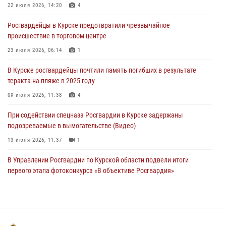
22 июля 2026, 14:20
4
За прошедшую неделю росгвардейцы Курской области проверили
Росгвардейцы в Курске предотвратили чрезвычайное
85 владельцев оружия
происшествие в торговом центре
04 августа 2026, 07:00
23 июля 2026, 06:14
1
В Курской области росгвардейцы за прошедшую неделю совершили
В Курске росгвардейцы почтили память погибших в результате
297 выездов по сигналу «тревога»
теракта на пляже в 2025 году
03 августа 2026, 09:46
09 июля 2026, 11:38
4
При содействии спецназа Росгвардии в Курске задержаны
подозреваемые в вымогательстве (Видео)
13 июля 2026, 11:37
1
В Управлении Росгвардии по Курской области подвели итоги
первого этапа фотоконкурса «В объективе Росгвардия»
22 июля 2026, 12:38
2
Курские росгвардейцы эвакуировали жильцов многоэтажки после
атаки БПЛА