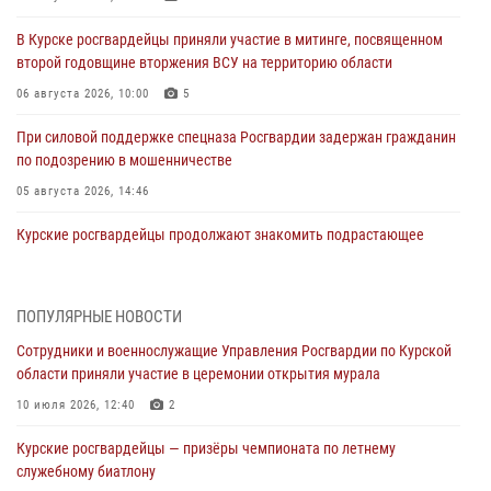
В Курске росгвардейцы приняли участие в митинге, посвященном
второй годовщине вторжения ВСУ на территорию области
06 августа 2026, 10:00
5
При силовой поддержке спецназа Росгвардии задержан гражданин
по подозрению в мошенничестве
05 августа 2026, 14:46
Курские росгвардейцы продолжают знакомить подрастающее
поколение с особенностями службы
05 августа 2026, 12:45
6
ПОПУЛЯРНЫЕ НОВОСТИ
Росгвардейцы в Курске проверили работу ЧОП в детских
Сотрудники и военнослужащие Управления Росгвардии по Курской
оздоровительных лагерях
области приняли участие в церемонии открытия мурала
05 августа 2026, 09:51
2
10 июля 2026, 12:40
2
При содействии спецназа Росгвардии в Курске пресечена попытка
Курские росгвардейцы — призёры чемпионата по летнему
сбыта крупной партии наркотиков
служебному биатлону
04 августа 2026, 12:52