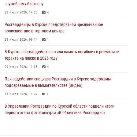
служебному биатлону
04 августа 2026, 12:52
22 июля 2026, 14:20
4
За прошедшую неделю росгвардейцы Курской области проверили
Росгвардейцы в Курске предотвратили чрезвычайное
85 владельцев оружия
происшествие в торговом центре
04 августа 2026, 07:00
23 июля 2026, 06:14
1
В Курской области росгвардейцы за прошедшую неделю совершили
В Курске росгвардейцы почтили память погибших в результате
297 выездов по сигналу «тревога»
теракта на пляже в 2025 году
03 августа 2026, 09:46
09 июля 2026, 11:38
4
При содействии спецназа Росгвардии в Курске задержаны
подозреваемые в вымогательстве (Видео)
13 июля 2026, 11:37
1
В Управлении Росгвардии по Курской области подвели итоги
первого этапа фотоконкурса «В объективе Росгвардия»
22 июля 2026, 12:38
2
Курские росгвардейцы эвакуировали жильцов многоэтажки после