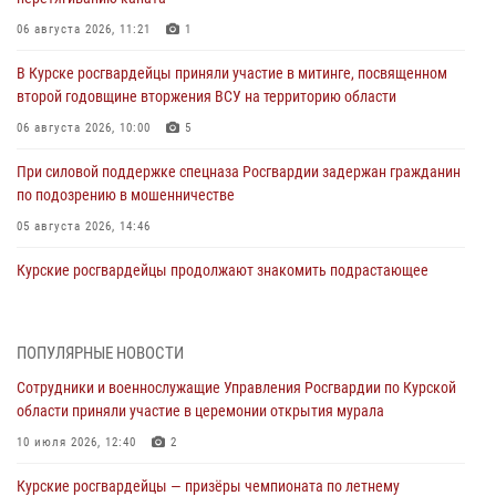
06 августа 2026, 11:21
1
В Курске росгвардейцы приняли участие в митинге, посвященном
второй годовщине вторжения ВСУ на территорию области
06 августа 2026, 10:00
5
При силовой поддержке спецназа Росгвардии задержан гражданин
по подозрению в мошенничестве
05 августа 2026, 14:46
Курские росгвардейцы продолжают знакомить подрастающее
поколение с особенностями службы
05 августа 2026, 12:45
6
ПОПУЛЯРНЫЕ НОВОСТИ
Росгвардейцы в Курске проверили работу ЧОП в детских
Сотрудники и военнослужащие Управления Росгвардии по Курской
оздоровительных лагерях
области приняли участие в церемонии открытия мурала
05 августа 2026, 09:51
2
10 июля 2026, 12:40
2
При содействии спецназа Росгвардии в Курске пресечена попытка
Курские росгвардейцы — призёры чемпионата по летнему
сбыта крупной партии наркотиков