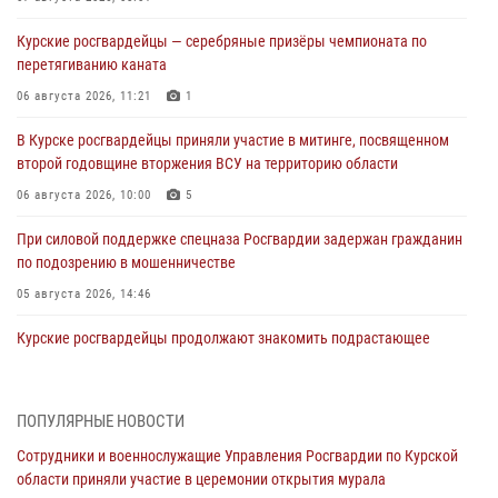
Курские росгвардейцы — серебряные призёры чемпионата по
перетягиванию каната
06 августа 2026, 11:21
1
В Курске росгвардейцы приняли участие в митинге, посвященном
второй годовщине вторжения ВСУ на территорию области
06 августа 2026, 10:00
5
При силовой поддержке спецназа Росгвардии задержан гражданин
по подозрению в мошенничестве
05 августа 2026, 14:46
Курские росгвардейцы продолжают знакомить подрастающее
поколение с особенностями службы
05 августа 2026, 12:45
6
ПОПУЛЯРНЫЕ НОВОСТИ
Росгвардейцы в Курске проверили работу ЧОП в детских
Сотрудники и военнослужащие Управления Росгвардии по Курской
оздоровительных лагерях
области приняли участие в церемонии открытия мурала
05 августа 2026, 09:51
2