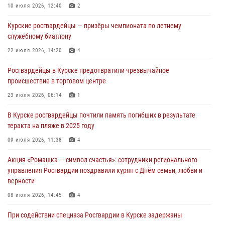
10 июля 2026, 12:40
2
При содействии спецназа Росгвардии в Курске пресечена попытка
Курские росгвардейцы — призёры чемпионата по летнему
сбыта крупной партии наркотиков
служебному биатлону
04 августа 2026, 12:52
22 июля 2026, 14:20
4
За прошедшую неделю росгвардейцы Курской области проверили
Росгвардейцы в Курске предотвратили чрезвычайное
85 владельцев оружия
происшествие в торговом центре
04 августа 2026, 07:00
23 июля 2026, 06:14
1
В Курской области росгвардейцы за прошедшую неделю совершили
В Курске росгвардейцы почтили память погибших в результате
297 выездов по сигналу «тревога»
теракта на пляже в 2025 году
03 августа 2026, 09:46
09 июля 2026, 11:38
4
Акция «Ромашка — символ счастья»: сотрудники регионального
управления Росгвардии поздравили курян с Днём семьи, любви и
верности
08 июля 2026, 14:45
4
При содействии спецназа Росгвардии в Курске задержаны