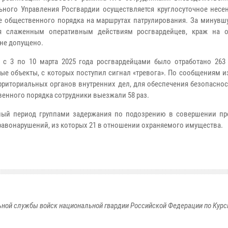
ьного Управления Росгвардии осуществляется круглосуточное несе
е общественного порядка на маршрутах патрулирования. За минувш
ря слаженным оперативным действиям росгвардейцев, краж на 
 не допущено.
 с 3 по 10 марта 2025 года росгвардейцами было отработано 263
ые объекты, с которых поступил сигнал «тревога». По сообщениям 
ерриториальных органов внутренних дел, для обеспечения безопасно
венного порядка сотрудники выезжали 58 раз.
ный период группами задержания по подозрению в совершении пр
равонарушений, из которых 21 в отношении охраняемого имущества.
ной службы войск национальной гвардии Российской Федерации по Курс