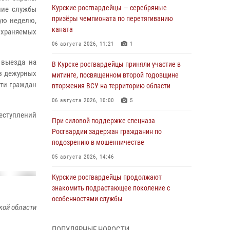
Курские росгвардейцы — серебряные
ние службы
призёры чемпионата по перетягиванию
ую неделю,
каната
охраняемых
06 августа 2026, 11:21
1
 выезда на
В Курске росгвардейцы приняли участие в
из дежурных
митинге, посвященном второй годовщине
сти граждан
вторжения ВСУ на территорию области
06 августа 2026, 10:00
5
еступлений
При силовой поддержке спецназа
Росгвардии задержан гражданин по
подозрению в мошенничестве
05 августа 2026, 14:46
Курские росгвардейцы продолжают
знакомить подрастающее поколение с
особенностями службы
кой области
05 августа 2026, 12:45
6
ПОПУЛЯРНЫЕ НОВОСТИ