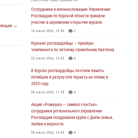
Росгвардейцы в Курске проверили работу
ЧОП в детских оздоровительных лагерях
Сотрудники и военнослужащие Управления
Росгвардии по Курской области приняли
05 августа 2026, 09:51
2
участие в церемонии открытия мурала
ующая →
При содействии спецназа Росгвардии в
10 июля 2026, 12:40
2
Курске пресечена попытка сбыта крупной
партии наркотиков
Курские росгвардейцы — призёры
чемпионата по летнему служебному биатлону
04 августа 2026, 12:52
22 июля 2026, 14:20
4
За прошедшую неделю росгвардейцы
Курской области проверили 85 владельцев
В Курске росгвардейцы почтили память
оружия
погибших в результате теракта на пляже в
2025 году
04 августа 2026, 07:00
09 июля 2026, 11:38
4
В Курской области росгвардейцы за
прошедшую неделю совершили 297 выездов
Акция «Ромашка — символ счастья»:
по сигналу «тревога»
сотрудники регионального управления
Росгвардии поздравили курян с Днём семьи,
03 августа 2026, 09:46
любви и верности
За прошедшую неделю росгвардейцы
08 июля 2026, 14:45
4
Курской области проверили более 90