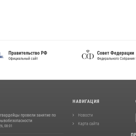
Правительство РФ
Совет Федерации
фициальный сайт
Федерального Собрания РФ
И
НАВИГАЦИЯ
сгвардейцы провели занятие по
Новости
рывобезопасности
Карта сайта
26, 08:01
П