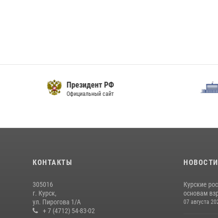
Президент РФ
Официальный сайт
О
КОНТАКТЫ
НОВОСТ
305016
Курские ро
г. Курск,
основам вз
ул. Пирогова 1/А
07 августа 20
+ 7 (4712) 54-83-02