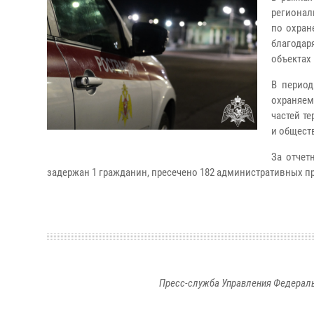
регионал
по охран
благода
объектах
В период
охраняем
частей т
и общест
За отчет
задержан 1 гражданин, пресечено 182 административных п
Пресс-служба Управления Федераль