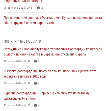
оздоровительных лагерях
05 августа 2026, 09:51
2
При содействии спецназа Росгвардии в Курске пресечена попытка
сбыта крупной партии наркотиков
04 августа 2026, 12:52
За прошедшую неделю росгвардейцы Курской области проверили
ПОПУЛЯРНЫЕ НОВОСТИ
85 владельцев оружия
Сотрудники и военнослужащие Управления Росгвардии по Курской
04 августа 2026, 07:00
области приняли участие в церемонии открытия мурала
В Курской области росгвардейцы за прошедшую неделю совершили
10 июля 2026, 12:40
2
297 выездов по сигналу «тревога»
В Курске росгвардейцы почтили память погибших в результате
03 августа 2026, 09:46
теракта на пляже в 2025 году
За прошедшую неделю росгвардейцы Курской области проверили
09 июля 2026, 11:38
4
более 90 владельцев оружия
Курские росгвардейцы — призёры чемпионата по летнему
30 июля 2026, 07:00
служебному биатлону
Курские росгвардейцы приняли участие в благодарственном
22 июля 2026, 14:20
4
молебне в День Крещения Руси