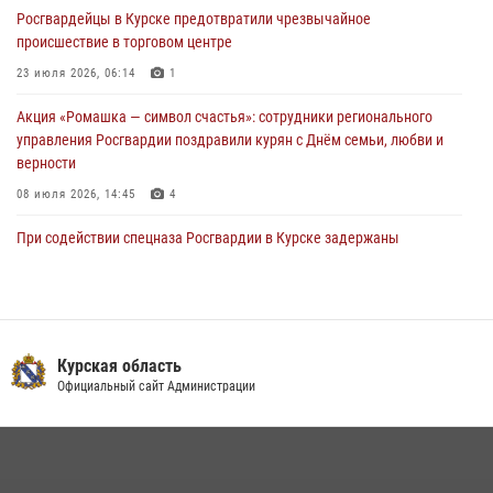
Росгвардейцы в Курске предотвратили чрезвычайное
28 июля 2026, 13:17
4
происшествие в торговом центре
23 июля 2026, 06:14
1
Акция «Ромашка — символ счастья»: сотрудники регионального
управления Росгвардии поздравили курян с Днём семьи, любви и
верности
08 июля 2026, 14:45
4
При содействии спецназа Росгвардии в Курске задержаны
подозреваемые в вымогательстве (Видео)
13 июля 2026, 11:37
1
В Управлении Росгвардии по Курской области подвели итоги
первого этапа фотоконкурса «В объективе Росгвардия»
Курская область
Официальный сайт Администрации
22 июля 2026, 12:38
2
Курские росгвардейцы эвакуировали жильцов многоэтажки после
атаки БПЛА
20 июля 2026, 08:00