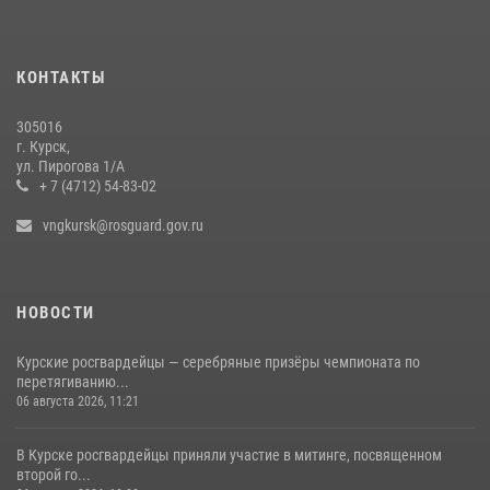
Курские росгвардейцы приняли участие в благодарственном
молебне в День Крещения Руси
КОНТАКТЫ
28 июля 2026, 13:17
4
305016
Центральный округ Росгвардии отмечает 105-летие
г. Курск,
ул. Пирогова 1/А
15 июля 2026, 10:00
+ 7 (4712) 54-83-02
vngkursk@rosguard.gov.ru
НОВОСТИ
Курские росгвардейцы — серебряные призёры чемпионата по
перетягиванию...
06 августа 2026, 11:21
В Курске росгвардейцы приняли участие в митинге, посвященном
второй го...