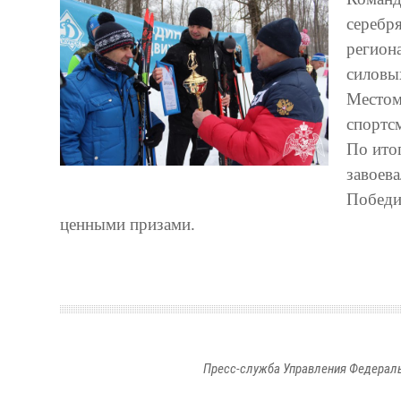
серебр
регион
силовы
Местом
спортсм
По ито
завоева
Победи
ценными призами.
Пресс-служба Управления Федераль