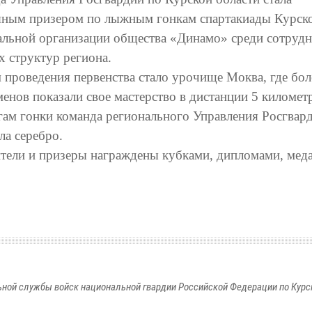
яным призером по лыжным гонкам спартакиады Курск
альной организации общества «Динамо» среди сотруд
х структур региона.
 проведения первенства стало урочище Моква, где бол
енов показали свое мастерство в дистанции 5 километ
гам гонки команда регионального Управления Росгвар
ла серебро.
тели и призеры награждены кубками, дипломами, мед
ной службы войск национальной гвардии Российской Федерации по Курс