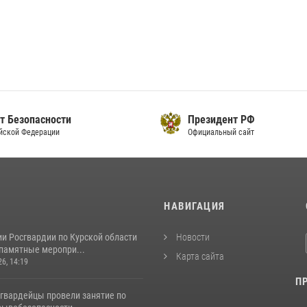
т Безопасности
Президент РФ
йской Федерации
Официальный сайт
И
НАВИГАЦИЯ
и Росгвардии по Курской области
Новости
 памятные меропри...
Карта сайта
26, 14:19
П
сгвардейцы провели занятие по