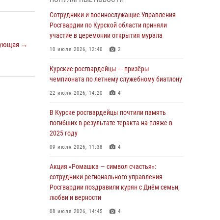
Курские росгвардейцы продолжают
Сотрудники и военнослужащие Управления
знакомить подрастающее поколение с
Росгвардии по Курской области приняли
особенностями службы
участие в церемонии открытия мурала
ующая →
05 августа 2026, 12:45
6
10 июля 2026, 12:40
2
Росгвардейцы в Курске проверили работу
Курские росгвардейцы — призёры
ЧОП в детских оздоровительных лагерях
чемпионата по летнему служебному биатлону
05 августа 2026, 09:51
2
22 июля 2026, 14:20
4
При содействии спецназа Росгвардии в
В Курске росгвардейцы почтили память
Курске пресечена попытка сбыта крупной
погибших в результате теракта на пляже в
партии наркотиков
2025 году
04 августа 2026, 12:52
09 июля 2026, 11:38
4
За прошедшую неделю росгвардейцы
Акция «Ромашка — символ счастья»:
Курской области проверили 85 владельцев
сотрудники регионального управления
оружия
Росгвардии поздравили курян с Днём семьи,
любви и верности
04 августа 2026, 07:00
08 июля 2026, 14:45
4
В Курской области росгвардейцы за