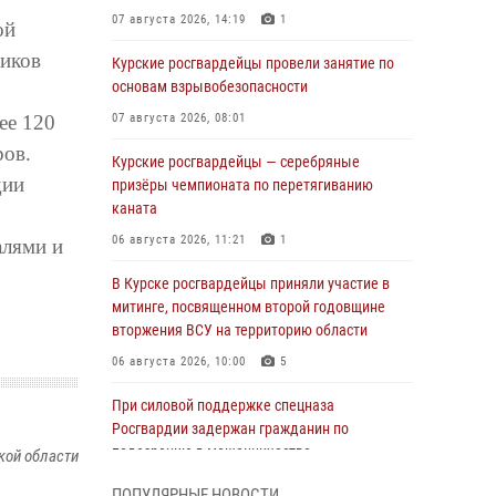
07 августа 2026, 14:19
1
ой
ников
Курские росгвардейцы провели занятие по
основам взрывобезопасности
ее 120
07 августа 2026, 08:01
ров.
Курские росгвардейцы — серебряные
дии
призёры чемпионата по перетягиванию
каната
06 августа 2026, 11:21
1
алями и
В Курске росгвардейцы приняли участие в
митинге, посвященном второй годовщине
вторжения ВСУ на территорию области
06 августа 2026, 10:00
5
При силовой поддержке спецназа
Росгвардии задержан гражданин по
подозрению в мошенничестве
кой области
05 августа 2026, 14:46
ПОПУЛЯРНЫЕ НОВОСТИ