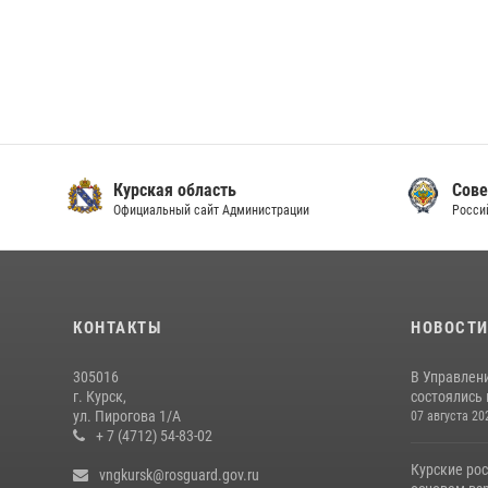
Курская область
Сове
Официальный сайт Администрации
Росси
КОНТАКТЫ
НОВОСТ
305016
В Управлени
г. Курск,
состоялись
ул. Пирогова 1/А
07 августа 20
+ 7 (4712) 54-83-02
Курские ро
vngkursk@rosguard.gov.ru