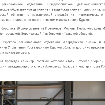
 региональное отделение Общероссийское детско-юношеско
ческое общественное движение «Гвардейская смена» приняли участи
урской области по практической стрельбе из пневматического 
тие состоялось в легкоатлетическом манеже города Курске.
у боролись 80 спортсменов из 8 регионов: Москвы, Пермского края, 
 Белгородской, Воронежской, Тамбовской и Тульской областей.
ы Курского регионального отделения «Гвардейская смена» и 
ники Управления Росгвардии по Курской области достойно представ
али призовые места.
ыл проведен семинар, гостями которого стали : тренер сборной
оссии международного класса Александр Тарасов и мастер спорта Р