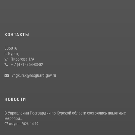
28 июля 2026, 13:17
4
Центральный округ Росгвардии отмечает 105-летие
15 июля 2026, 10:00
КОНТАКТЫ
За прошедшую неделю росгвардейцы Курской области проверили
54 владельца оружия
305016
09 июля 2026, 11:04
г. Курск,
ул. Пирогова 1/А
+ 7 (4712) 54-83-02
vngkursk@rosguard.gov.ru
НОВОСТИ
В Управлении Росгвардии по Курской области состоялись памятные
меропри...
07 августа 2026, 14:19