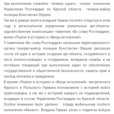
при выполнении служебно - боевых задач», - сказал начальник
Управления Росгвардии по Курской области генерал-майор
полиции Константин Обушев.
Так же в рамках визита владыка Герман посетил открытые в этом
году в региональном управлении уникальные арт-объекты:
художественную композицию–памятник «Во славу Росгвардии»,
музеи «Портал в историю» и «Вихрь мгновений».
У памятника «Во славу Росгвардии» начальник территориального
органа генерал-майор полиции Константин Обушев рассказал
гостю об идее и истории создания арт-объекта, сооружённого в
честь военнослужащих и сотрудников, ветеранов службы и их
погибших товарищей при выполнении задач по обеспечению
государственной и общественной безопасности, защиты прав и
свобод человека и гражданина.
В музеях «Портал в историю» и «Вихрь мгновений» митрополита
Курского и Рыльского Германа познакомили с историей войск
правопорядка, а так же с историей каждого из подразделений,
входящих в состав Управления Росгвардии по Курской области.
Особое внимание было уделено отряду мобильному особого
назначения «Финист». Владыка Герман узнал о подвигах бойцов