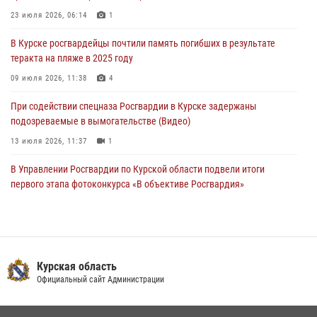
04 августа 2026, 07:00
23 июля 2026, 06:14
1
В Курской области росгвардейцы за прошедшую неделю совершили
В Курске росгвардейцы почтили память погибших в результате
297 выездов по сигналу «тревога»
теракта на пляже в 2025 году
03 августа 2026, 09:46
09 июля 2026, 11:38
4
При содействии спецназа Росгвардии в Курске задержаны
подозреваемые в вымогательстве (Видео)
13 июля 2026, 11:37
1
В Управлении Росгвардии по Курской области подвели итоги
первого этапа фотоконкурса «В объективе Росгвардия»
22 июля 2026, 12:38
2
Курские росгвардейцы эвакуировали жильцов многоэтажки после
атаки БПЛА
Курская область
20 июля 2026, 08:00
Официальный сайт Администрации
Курские росгвардейцы приняли участие в благодарственном
молебне в День Крещения Руси