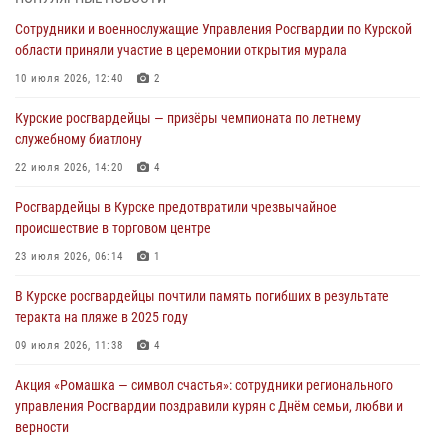
Росгвардейцы в Курске проверили работу ЧОП в детских
Сотрудники и военнослужащие Управления Росгвардии по Курской
оздоровительных лагерях
области приняли участие в церемонии открытия мурала
05 августа 2026, 09:51
2
10 июля 2026, 12:40
2
При содействии спецназа Росгвардии в Курске пресечена попытка
Курские росгвардейцы — призёры чемпионата по летнему
сбыта крупной партии наркотиков
служебному биатлону
04 августа 2026, 12:52
22 июля 2026, 14:20
4
За прошедшую неделю росгвардейцы Курской области проверили
Росгвардейцы в Курске предотвратили чрезвычайное
85 владельцев оружия
происшествие в торговом центре
04 августа 2026, 07:00
23 июля 2026, 06:14
1
В Курской области росгвардейцы за прошедшую неделю совершили
В Курске росгвардейцы почтили память погибших в результате
297 выездов по сигналу «тревога»
теракта на пляже в 2025 году
03 августа 2026, 09:46
09 июля 2026, 11:38
4
Акция «Ромашка — символ счастья»: сотрудники регионального
управления Росгвардии поздравили курян с Днём семьи, любви и
верности