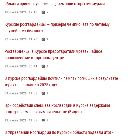
области приняли участие в церемонии открытия мурала
05 августа 2026, 09:51
2
10 июля 2026, 12:40
2
При содействии спецназа Росгвардии в Курске пресечена попытка
Курские росгвардейцы — призёры чемпионата по летнему
сбыта крупной партии наркотиков
служебному биатлону
04 августа 2026, 12:52
22 июля 2026, 14:20
4
За прошедшую неделю росгвардейцы Курской области проверили
Росгвардейцы в Курске предотвратили чрезвычайное
85 владельцев оружия
происшествие в торговом центре
04 августа 2026, 07:00
23 июля 2026, 06:14
1
В Курской области росгвардейцы за прошедшую неделю совершили
В Курске росгвардейцы почтили память погибших в результате
297 выездов по сигналу «тревога»
теракта на пляже в 2025 году
03 августа 2026, 09:46
09 июля 2026, 11:38
4
При содействии спецназа Росгвардии в Курске задержаны
подозреваемые в вымогательстве (Видео)
13 июля 2026, 11:37
1
В Управлении Росгвардии по Курской области подвели итоги