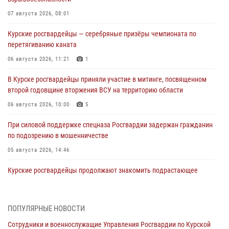
07 августа 2026, 08:01
Курские росгвардейцы — серебряные призёры чемпионата по
перетягиванию каната
06 августа 2026, 11:21
1
В Курске росгвардейцы приняли участие в митинге, посвященном
второй годовщине вторжения ВСУ на территорию области
06 августа 2026, 10:00
5
При силовой поддержке спецназа Росгвардии задержан гражданин
по подозрению в мошенничестве
05 августа 2026, 14:46
Курские росгвардейцы продолжают знакомить подрастающее
поколение с особенностями службы
05 августа 2026, 12:45
6
ПОПУЛЯРНЫЕ НОВОСТИ
Росгвардейцы в Курске проверили работу ЧОП в детских
Сотрудники и военнослужащие Управления Росгвардии по Курской
оздоровительных лагерях