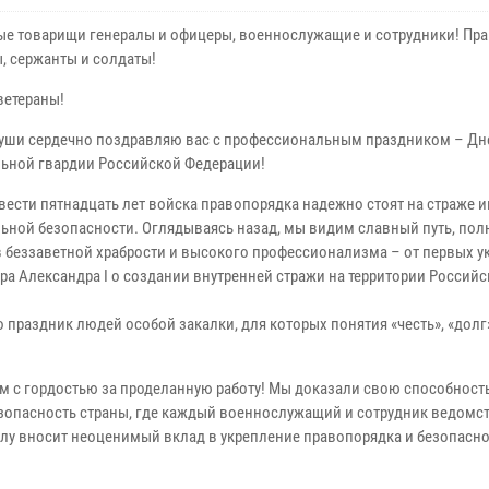
е товарищи генералы и офицеры, военнослужащие и сотрудники! Пр
, сержанты и солдаты!
ветераны!
души сердечно поздравляю вас с профессиональным праздником – Дн
ьной гвардии Российской Федерации!
двести пятнадцать лет войска правопорядка надежно стоят на страже 
ьной безопасности. Оглядываясь назад, мы видим славный путь, по
 беззаветной храбрости и высокого профессионализма – от первых у
ра Александра I о создании внутренней стражи на территории Россий
раздник людей особой закалки, для которых понятия «честь», «долг
ем с гордостью за проделанную работу! Мы доказали свою способност
зопасность страны, где каждый военнослужащий и сотрудник ведомс
лу вносит неоценимый вклад в укрепление правопорядка и безопасн