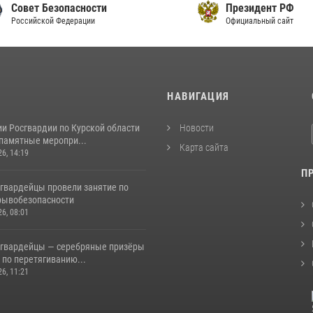
т Безопасности
Президент РФ
йской Федерации
Официальный сайт
И
НАВИГАЦИЯ
и Росгвардии по Курской области
Новости
 памятные меропри...
Карта сайта
26, 14:19
П
сгвардейцы провели занятие по
рывобезопасности
26, 08:01
сгвардейцы — серебряные призёры
 по перетягиванию...
26, 11:21