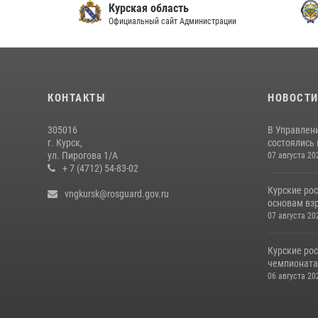
Курская область
Сове
Официальный сайт Администрации
Росси
КОНТАКТЫ
НОВОСТ
305016
В Управлени
г. Курск,
состоялись
ул. Пирогова 1/А
07 августа 20
+ 7 (4712) 54-83-02
Курские ро
vngkursk@rosguard.gov.ru
основам вз
07 августа 20
Курские ро
чемпионата
06 августа 20