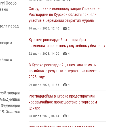
гу! Особо
Курские росгвардейцы продолжают
Сотрудники и военнослужащие Управления
невно
знакомить подрастающее поколение с
Росгвардии по Курской области приняли
особенностями службы
участие в церемонии открытия мурала
долг перед
05 августа 2026, 12:45
6
10 июля 2026, 12:40
2
Росгвардейцы в Курске проверили работу
Курские росгвардейцы — призёры
бразцом
ЧОП в детских оздоровительных лагерях
чемпионата по летнему служебному биатлону
05 августа 2026, 09:51
2
22 июля 2026, 14:20
4
мейного
При содействии спецназа Росгвардии в
В Курске росгвардейцы почтили память
Курске пресечена попытка сбыта крупной
погибших в результате теракта на пляже в
партии наркотиков
2025 году
04 августа 2026, 12:52
09 июля 2026, 11:38
4
ной гвардии
За прошедшую неделю росгвардейцы
Росгвардейцы в Курске предотвратили
командующий
Курской области проверили 85 владельцев
чрезвычайное происшествие в торговом
й Федерации
оружия
центре
В.В. Золотов
04 августа 2026, 07:00
23 июля 2026, 06:14
1
В Курской области росгвардейцы за