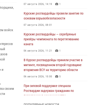
07 августа 2026, 14:19
1
апорщики,
Курские росгвардейцы провели занятие по
основам взрывобезопасности
07 августа 2026, 08:01
ем войск
Курские росгвардейцы — серебряные
призёры чемпионата по перетягиванию
интересов
каната
лный
06 августа 2026, 11:21
1
казов
ской
В Курске росгвардейцы приняли участие в
митинге, посвященном второй годовщине
» и
вторжения ВСУ на территорию области
06 августа 2026, 10:00
5
ь
При силовой поддержке спецназа
тва своим
Росгвардии задержан гражданин по
ости
подозрению в мошенничестве
05 августа 2026, 14:46
ПОПУЛЯРНЫЕ НОВОСТИ