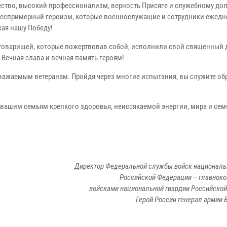
ество, высокий профессионализм, верность Присяге и служебному дол
 беспримерный героизм, которые военнослужащие и сотрудники ежед
ая нашу Победу!
товарищей, которые пожертвовав собой, исполнили свой священный 
Вечная слава и вечная память героям!
важаемым ветеранам. Пройдя через многие испытания, вы служите о
 вашим семьям крепкого здоровья, неиссякаемой энергии, мира и се
Директор Федеральной службы войск националь
Российской Федерации – главно
войсками национальной гвардии Российско
Герой России генерал армии 