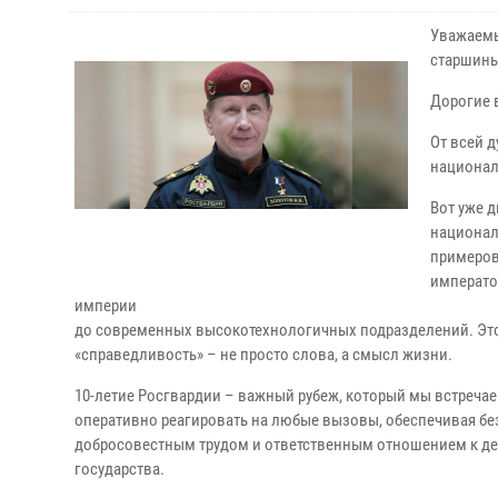
Уважаемы
старшины
Дорогие 
От всей 
национал
Вот уже 
национал
примеров
императо
империи
до современных высокотехнологичных подразделений. Это п
«справедливость» – не просто слова, а смысл жизни.
10-летие Росгвардии – важный рубеж, который мы встреча
оперативно реагировать на любые вызовы, обеспечивая бе
добросовестным трудом и ответственным отношением к де
государства.