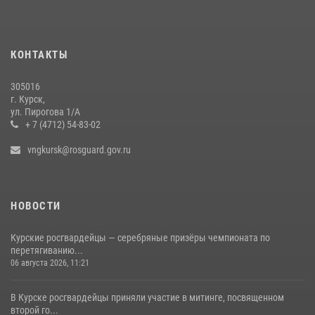
20 июля 2026, 08:00
Курские росгвардейцы приняли участие в благодарственном
молебне в День Крещения Руси
КОНТАКТЫ
28 июля 2026, 13:17
4
305016
Центральный округ Росгвардии отмечает 105-летие
г. Курск,
ул. Пирогова 1/А
15 июля 2026, 10:00
+ 7 (4712) 54-83-02
vngkursk@rosguard.gov.ru
НОВОСТИ
Курские росгвардейцы — серебряные призёры чемпионата по
перетягиванию...
06 августа 2026, 11:21
В Курске росгвардейцы приняли участие в митинге, посвященном
второй го...