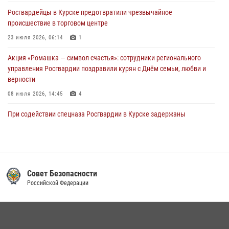
молебне в День Крещения Руси
Росгвардейцы в Курске предотвратили чрезвычайное
28 июля 2026, 13:17
4
происшествие в торговом центре
23 июля 2026, 06:14
1
Акция «Ромашка — символ счастья»: сотрудники регионального
управления Росгвардии поздравили курян с Днём семьи, любви и
верности
08 июля 2026, 14:45
4
При содействии спецназа Росгвардии в Курске задержаны
подозреваемые в вымогательстве (Видео)
13 июля 2026, 11:37
1
В Управлении Росгвардии по Курской области подвели итоги
первого этапа фотоконкурса «В объективе Росгвардия»
Совет Безопасности
Российской Федерации
22 июля 2026, 12:38
2
Курские росгвардейцы эвакуировали жильцов многоэтажки после
атаки БПЛА