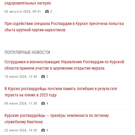
оздоровительных лагерях
05 августа 2026, 09:51
2
При содействии спецназа Росгвардии в Курске пресечена попытка
сбыта крупной партии наркотиков
04 августа 2026, 12:52
За прошедшую неделю росгвардейцы Курской области проверили
ПОПУЛЯРНЫЕ НОВОСТИ
85 владельцев оружия
Сотрудники и военнослужащие Управления Росгвардии по Курской
04 августа 2026, 07:00
области приняли участие в церемонии открытия мурала
В Курской области росгвардейцы за прошедшую неделю совершили
10 июля 2026, 12:40
2
297 выездов по сигналу «тревога»
В Курске росгвардейцы почтили память погибших в результате
03 августа 2026, 09:46
теракта на пляже в 2025 году
За прошедшую неделю росгвардейцы Курской области проверили
09 июля 2026, 11:38
4
более 90 владельцев оружия
Курские росгвардейцы — призёры чемпионата по летнему
30 июля 2026, 07:00
служебному биатлону
Курские росгвардейцы приняли участие в благодарственном
22 июля 2026, 14:20
4