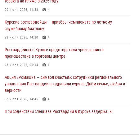
теракта на пляже в 2025 году
За прошедшую неделю росгвардейцы Курской области проверили
09 июля 2026, 11:38
4
более 90 владельцев оружия
Курские росгвардейцы — призёры чемпионата по летнему
30 июля 2026, 07:00
служебному биатлону
Курские росгвардейцы приняли участие в благодарственном
22 июля 2026, 14:20
4
молебне в День Крещения Руси
Росгвардейцы в Курске предотвратили чрезвычайное
28 июля 2026, 13:17
4
происшествие в торговом центре
23 июля 2026, 06:14
1
Акция «Ромашка — символ счастья»: сотрудники регионального
управления Росгвардии поздравили курян с Днём семьи, любви и
верности
08 июля 2026, 14:45
4
При содействии спецназа Росгвардии в Курске задержаны
подозреваемые в вымогательстве (Видео)
13 июля 2026, 11:37
1
В Управлении Росгвардии по Курской области подвели итоги