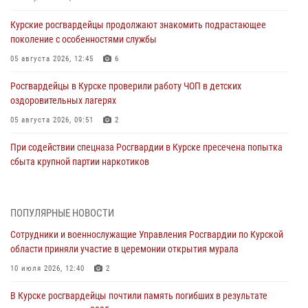
Курские росгвардейцы продолжают знакомить подрастающее
поколение с особенностями службы
05 августа 2026, 12:45
6
Росгвардейцы в Курске проверили работу ЧОП в детских
оздоровительных лагерях
05 августа 2026, 09:51
2
При содействии спецназа Росгвардии в Курске пресечена попытка
сбыта крупной партии наркотиков
04 августа 2026, 12:52
За прошедшую неделю росгвардейцы Курской области проверили
ПОПУЛЯРНЫЕ НОВОСТИ
85 владельцев оружия
Сотрудники и военнослужащие Управления Росгвардии по Курской
04 августа 2026, 07:00
области приняли участие в церемонии открытия мурала
В Курской области росгвардейцы за прошедшую неделю совершили
10 июля 2026, 12:40
2
297 выездов по сигналу «тревога»
В Курске росгвардейцы почтили память погибших в результате
03 августа 2026, 09:46