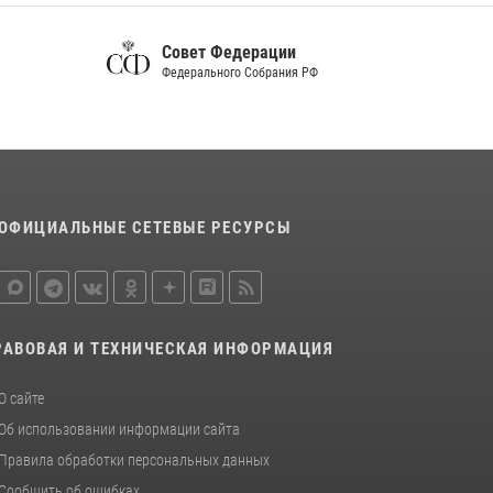
благодарственном молебне в День Крещения
Руси
Уполномоченный
28 июля 2026, 13:17
4
по правам человека
Центральный округ Росгвардии отмечает
105-летие
15 июля 2026, 10:00
ОФИЦИАЛЬНЫЕ СЕТЕВЫЕ РЕСУРСЫ
РАВОВАЯ И ТЕХНИЧЕСКАЯ ИНФОРМАЦИЯ
О сайте
Об использовании информации сайта
Правила обработки персональных данных
Сообщить об ошибках