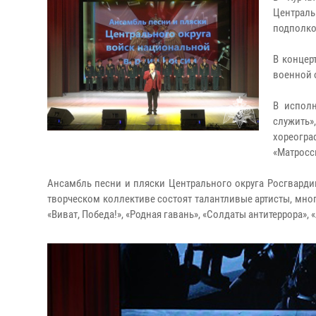
Централ
подполко
В концер
военной 
В исполн
служить»
хореогр
«Матросск
Ансамбль песни и пляски Центрального округа Росгвардии
творческом коллективе состоят талантливые артисты, мног
«Виват, Победа!», «Родная гавань», «Солдаты антитеррора», 