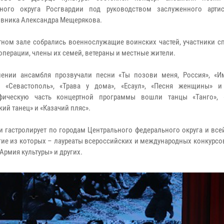
ьного округа Росгвардии под руководством заслуженного арти
вника Александра Мещерякова.
тном зале собрались военнослужащие воинских частей, участники с
операции, члены их семей, ветераны и местные жители.
ении ансамбля прозвучали песни «Ты позови меня, Россия», «И
, «Севастополь», «Трава у дома», «Есаул», «Песня женщины» и
афическую часть концертной программы вошли танцы «Танго», «
ий танец» и «Казачий пляс».
 гастролирует по городам Центрального федерального округа и все
ие из которых – лауреаты всероссийских и международных конкурсов
«Армия культуры» и других.