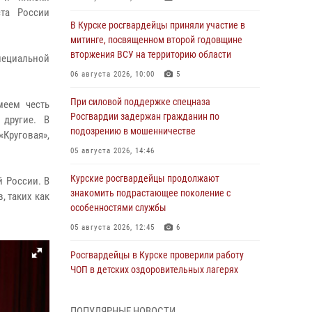
ста России
В Курске росгвардейцы приняли участие в
митинге, посвященном второй годовщине
вторжения ВСУ на территорию области
пециальной
06 августа 2026, 10:00
5
При силовой поддержке спецназа
меем честь
Росгвардии задержан гражданин по
 другие. В
подозрению в мошенничестве
Круговая»,
05 августа 2026, 14:46
Курские росгвардейцы продолжают
й России. В
знакомить подрастающее поколение с
, таких как
особенностями службы
05 августа 2026, 12:45
6
Росгвардейцы в Курске проверили работу
ЧОП в детских оздоровительных лагерях
05 августа 2026, 09:51
2
ПОПУЛЯРНЫЕ НОВОСТИ