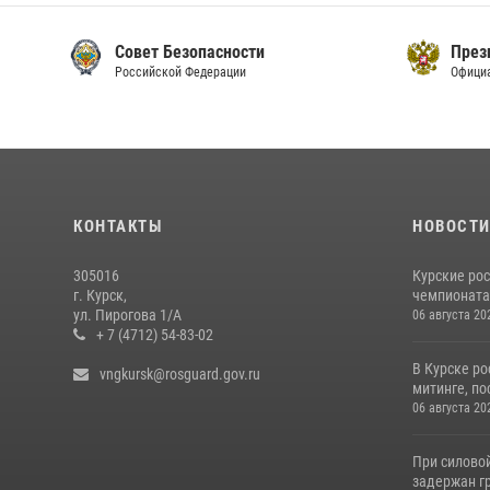
Президент РФ
Официальный сайт
О
КОНТАКТЫ
НОВОСТ
305016
Курские ро
г. Курск,
чемпионата
ул. Пирогова 1/А
06 августа 20
+ 7 (4712) 54-83-02
В Курске ро
vngkursk@rosguard.gov.ru
митинге, по
06 августа 20
При силово
задержан гр