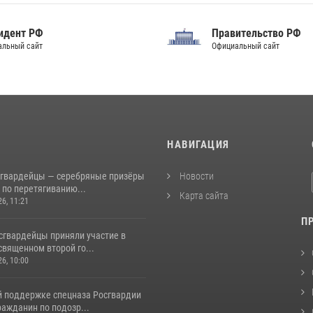
Правительство РФ
Совет Федерации
фициальный сайт
Федерального Собрания РФ
И
НАВИГАЦИЯ
сгвардейцы — серебряные призёры
Новости
 по перетягиванию...
Карта сайта
26, 11:21
П
сгвардейцы приняли участие в
священном второй го...
26, 10:00
й поддержке спецназа Росгвардии
ажданин по подозр...