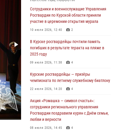
При содействии спецназа Росгвардии в
Курске пресечена попытка сбыта крупной
Сотрудники и военнослужащие Управления
партии наркотиков
Росгвардии по Курской области приняли
участие в церемонии открытия мурала
04 августа 2026, 12:52
10 июля 2026, 12:40
2
За прошедшую неделю росгвардейцы
Курской области проверили 85 владельцев
В Курске росгвардейцы почтили память
оружия
погибших в результате теракта на пляже в
2025 году
04 августа 2026, 07:00
09 июля 2026, 11:38
4
В Курской области росгвардейцы за
прошедшую неделю совершили 297 выездов
Курские росгвардейцы — призёры
по сигналу «тревога»
чемпионата по летнему служебному биатлону
03 августа 2026, 09:46
22 июля 2026, 14:20
4
За прошедшую неделю росгвардейцы
Акция «Ромашка — символ счастья»:
Курской области проверили более 90
сотрудники регионального управления
владельцев оружия
Росгвардии поздравили курян с Днём семьи,
любви и верности
30 июля 2026, 07:00
08 июля 2026, 14:45
4
Курские росгвардейцы приняли участие в