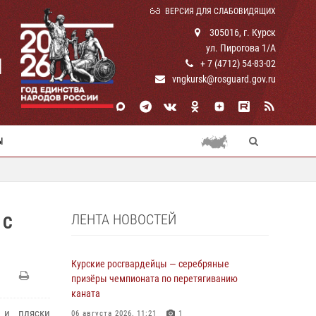
ВЕРСИЯ ДЛЯ СЛАБОВИДЯЩИХ
305016, г. Курск
ул. Пирогова 1/А
И
+ 7 (4712) 54-83-02
vngkursk@rosguard.gov.ru
Ы
ЛЕНТА НОВОСТЕЙ
 С
Курские росгвардейцы — серебряные
призёры чемпионата по перетягиванию
каната
 и пляски
06 августа 2026, 11:21
1