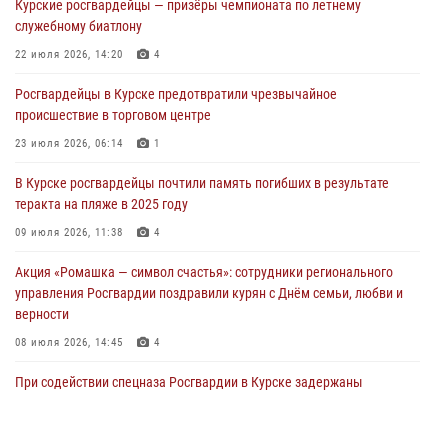
Курские росгвардейцы — призёры чемпионата по летнему
сбыта крупной партии наркотиков
служебному биатлону
04 августа 2026, 12:52
22 июля 2026, 14:20
4
За прошедшую неделю росгвардейцы Курской области проверили
Росгвардейцы в Курске предотвратили чрезвычайное
85 владельцев оружия
происшествие в торговом центре
04 августа 2026, 07:00
23 июля 2026, 06:14
1
В Курской области росгвардейцы за прошедшую неделю совершили
В Курске росгвардейцы почтили память погибших в результате
297 выездов по сигналу «тревога»
теракта на пляже в 2025 году
03 августа 2026, 09:46
09 июля 2026, 11:38
4
Акция «Ромашка — символ счастья»: сотрудники регионального
управления Росгвардии поздравили курян с Днём семьи, любви и
верности
08 июля 2026, 14:45
4
При содействии спецназа Росгвардии в Курске задержаны
подозреваемые в вымогательстве (Видео)
13 июля 2026, 11:37
1