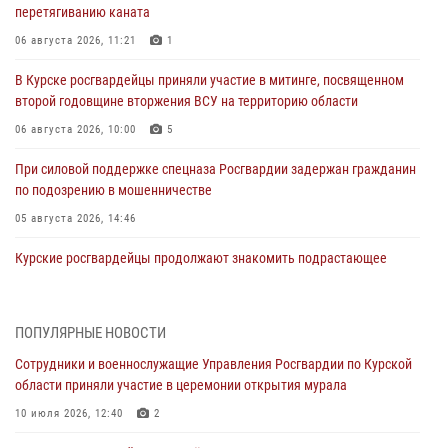
перетягиванию каната
06 августа 2026, 11:21
1
В Курске росгвардейцы приняли участие в митинге, посвященном
второй годовщине вторжения ВСУ на территорию области
06 августа 2026, 10:00
5
При силовой поддержке спецназа Росгвардии задержан гражданин
по подозрению в мошенничестве
05 августа 2026, 14:46
Курские росгвардейцы продолжают знакомить подрастающее
поколение с особенностями службы
05 августа 2026, 12:45
6
ПОПУЛЯРНЫЕ НОВОСТИ
Росгвардейцы в Курске проверили работу ЧОП в детских
Сотрудники и военнослужащие Управления Росгвардии по Курской
оздоровительных лагерях
области приняли участие в церемонии открытия мурала
05 августа 2026, 09:51
2
10 июля 2026, 12:40
2
При содействии спецназа Росгвардии в Курске пресечена попытка